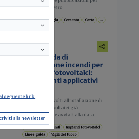
Online le prime pubblicazioni per
 ai
siderurgia e vetro
Vetro
Siderurgia
Cemento
Carta
...
Attualità
Linee guida di
prevenzione incendi per
impianti fotovoltaici:
chiarimenti applicativi
dai VVF
 al seguente link
,
Gli interventi volti all’istallazione di
impianti fotovoltaici già
concretamente avviati alla data...
criviti alla newsletter
Prevenzione incendi
Impianti fotovoltaici
Linee guida
Vigili del fuoco