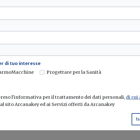
il processo di partecipazione del pubblico
li sarà più efficace, garantendo alla società
uire attivamente ed in maniera propositiva al
Valutazione di Impatto Ambientale.
mento
ale
Via
Linee guida
r di tuo interesse
armoMacchine
Progettare per la Sanità
eso l'informativa per il trattamento dei dati personali,
di cui
e al sito Arcanakey ed ai Servizi offerti da Arcanakey
Is