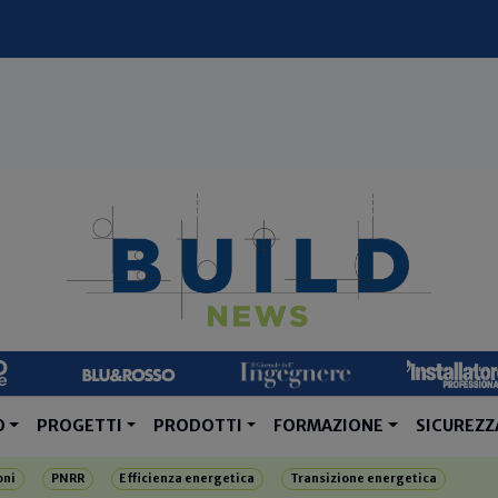
O
PROGETTI
PRODOTTI
FORMAZIONE
SICUREZZ
oni
PNRR
Efficienza energetica
Transizione energetica