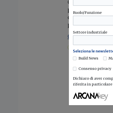
Conseguentemente 
processi decisiona
Ruolo/Funzione
civile di contrib
procedimento di 
Settore industriale
Consulta il docu
Valutazione di impatto ambient
Seleziona le newslette
Build News
M
Consenso privacy
Dichiaro di aver compr
riferita in particolar