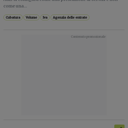
come una...
Cubatura
Volume
Iva
Agenzia delle entrate