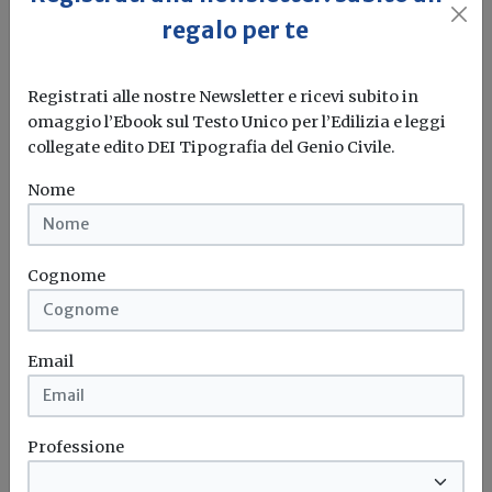
regalo per te
Registrati alle nostre Newsletter e ricevi subito in
omaggio l’Ebook sul Testo Unico per l’Edilizia e leggi
collegate edito DEI Tipografia del Genio Civile.
Indicatori di superficie e di volume,
Nome
l'UNI adotta la norma ISO 9836:2017
Redazione Build News
Cognome
Il progetto di norma è in consultazione preliminare fino
all'11 dicembre
Email
Volume
Norma uni
Professione