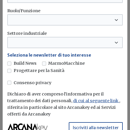
Ruolo/Funzione
Settore industriale
Seleziona le newsletter di tuo interesse
Build News
MarmoMacchine
Progettare per la Sanità
Consenso privacy
Palchi per spettacoli, online il volume
Dichiaro di aver compreso l'informativa per il
Inail
trattamento dei dati personali,
di cui al seguente link
,
riferita in particolare al sito Arcanakey ed ai Servizi
Redazione Build News
offerti da Arcanakey
Il documento fornisce informazioni provenienti dal
Iscriviti alla newsletter