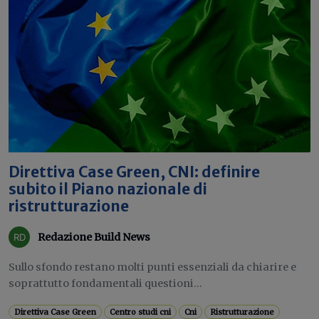
Direttiva Case Green, CNI: definire
subito il Piano nazionale di
ristrutturazione
Redazione Build News
Sullo sfondo restano molti punti essenziali da chiarire e
soprattutto fondamentali questioni...
Direttiva Case Green
Centro studi cni
Cni
Ristrutturazione