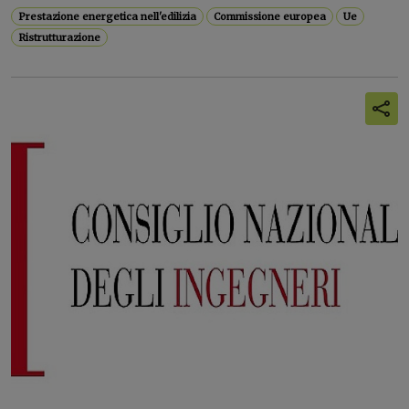
Prestazione energetica nell'edilizia
Commissione europea
Ue
Ristrutturazione