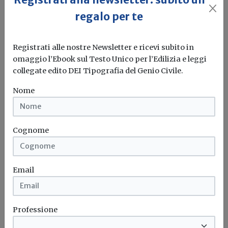
Edilizia scolastica e PNRR: entro
novembre bandi per 5 miliardi di euro
regalo per te
Redazione Build News
Registrati alle nostre Newsletter e ricevi subito in
3 miliardi per asili e scuole dell’Infanzia, 400 milioni per
omaggio l’Ebook sul Testo Unico per l’Edilizia e leggi
le mense,...
collegate edito DEI Tipografia del Genio Civile.
Nome
Edilizia scolastica
PNRR
Bandi
Palestra
...
Cognome
Email
Professione