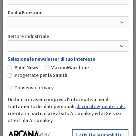
Ruolo/Funzione
Settore industriale
Ristrutturazione completa con VMC
centralizzata
Seleziona le newsletter di tuo interesse
Build News
MarmoMacchine
Redazione Build News
Progettare per la Sanità
Il sistema FITT AGIX® è stato scelto per il nuovo
Consenso privacy
impianto di...
Dichiaro di aver compreso l'informativa per il
FITT
VMC
Ristrutturazione
Ventilazione meccanica controllata
trattamento dei dati personali,
di cui al seguente link
,
riferita in particolare al sito Arcanakey ed ai Servizi
offerti da Arcanakey
Iscriviti alla newsletter