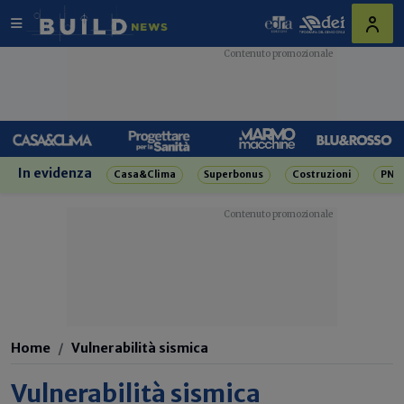
In evidenza
Casa&Clima
Superbonus
Costruzioni
PNR
Home
Vulnerabilità sismica
Vulnerabilità sismica