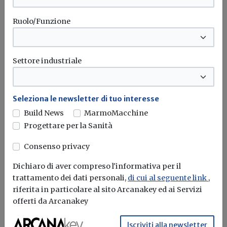
Ruolo/Funzione
Settore industriale
Seleziona le newsletter di tuo interesse
Build News
MarmoMacchine
Progettare per la Sanità
Consenso privacy
Scuole nelle zone sismiche 1 e 2, entro il
31 agosto la verifica di vulnerabilità
Dichiaro di aver compreso l'informativa per il
sismica
trattamento dei dati personali,
di cui al seguente link
,
riferita in particolare al sito Arcanakey ed ai Servizi
Redazione Build News
offerti da Arcanakey
Il Miur d’intesa con il Dipartimento Casa Italia ha
Iscriviti alla newsletter