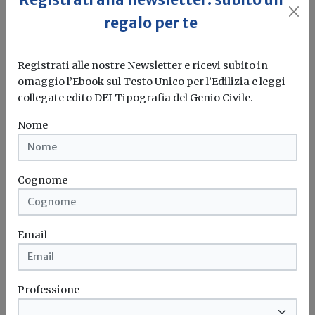
regalo per te
Registrati alle nostre Newsletter e ricevi subito in
omaggio l’Ebook sul Testo Unico per l’Edilizia e leggi
Vulnerabilità sismica scuole in zone 1 e
collegate edito DEI Tipografia del Genio Civile.
2, online la graduatoria dei Comuni
beneficiari dei contributi
Nome
Redazione Build News
L'Anci chiede lo slittamento del termine del 31 agosto per
Cognome
l’effettuazione delle...
Vulnerabilità sismica
Scuole
Edifici scolastici
Anci
...
Email
Professione