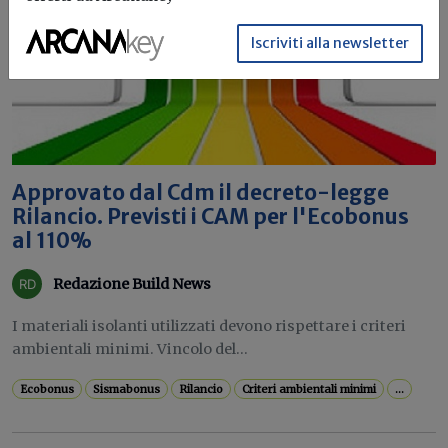
Iscriviti alla newsletter
Approvato dal Cdm il decreto-legge
Rilancio. Previsti i CAM per l'Ecobonus
al 110%
Redazione Build News
I materiali isolanti utilizzati devono rispettare i criteri
ambientali minimi. Vincolo del...
Ecobonus
Sismabonus
Rilancio
Criteri ambientali minimi
...