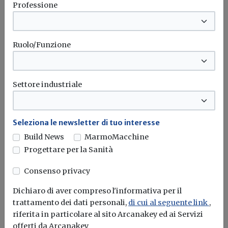
Professione
Superbonus 110%, due FAQ del
Governo su miglioramento delle due
classi energetiche e tipologia di APE
Ruolo/Funzione
Redazione Build News
Sui casi in cui si vogliono eseguire un lavoro trainante
Settore industriale
condominiale e...
Superbonus 110
Faq
Governo
Classi energetiche
...
Seleziona le newsletter di tuo interesse
Build News
MarmoMacchine
Progettare per la Sanità
Consenso privacy
Dichiaro di aver compreso l'informativa per il
trattamento dei dati personali,
di cui al seguente link
,
riferita in particolare al sito Arcanakey ed ai Servizi
offerti da Arcanakey