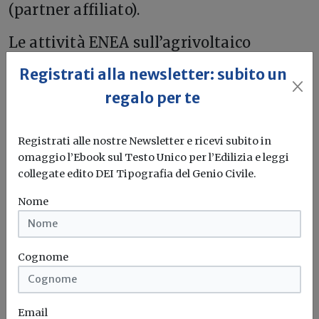
(partner affiliato).
Le attività ENEA sull’agrivoltaico
sostenibile saranno al centro della
Registrati alla newsletter: subito un
partecipazione dell’Agenzia alla fiera
regalo per te
dell’innovazione in agricoltura
Fieragricola Tech, con un workshop
Registrati alle nostre Newsletter e ricevi subito in
dedicato alla presentazione di esperienze
omaggio l’Ebook sul Testo Unico per l’Edilizia e leggi
di successo di sistemi agrivoltaici con
collegate edito DEI Tipografia del Genio Civile.
vitigni e alberi da frutto organizzato
Nome
dall'Associazione Italiana Agrivoltaico
Sostenibile AIAS (Verona Fiere, 1°
febbraio 2023, ore 11).
Cognome
Intelligenza artificiale
Enea
Progetto
Email