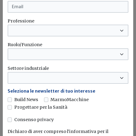
Professione
Ruolo/Funzione
Settore industriale
Seleziona le newsletter di tuo interesse
Build News
MarmoMacchine
Progettare per la Sanità
Idrogeno verde, una soluzione per
Consenso privacy
l'energia del futuro. Ma oggi è ancora
troppo caro
Dichiaro di aver compreso l'informativa per il