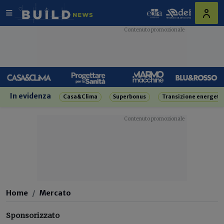
In evidenza
Casa&Clima
Superbonus
Transizione energeti
Home
Mercato
Sponsorizzato