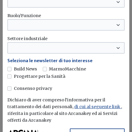
Ruolo/Funzione
Settore industriale
Idrogeno verde, una soluzione per
l'energia del futuro. Ma oggi è ancora
troppo caro
Seleziona le newsletter di tuo interesse
Build News
MarmoMacchine
L'obiettivo crescita sostenibile è raggiungibile
Progettare per la Sanità
attraverso l'utilizzo dell'idrogeno verde. Ma al
momento...
Leggi
Consenso privacy
Dichiaro di aver compreso l'informativa per il
Bonus elettrodomestici green,
trattamento dei dati personali,
di cui al seguente link
,
spunta il nuovo contributo per
riferita in particolare al sito Arcanakey ed ai Servizi
rendere la casa più efficiente
offerti da Arcanakey
Il governo ha allo studio l'introduzione di un nuovo