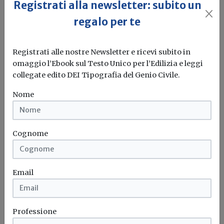
Registrati alla newsletter: subito un
Per maggiori informazioni:
regalo per te
premio@elitebathroom.it
Registrati alle nostre Newsletter e ricevi subito in
www.elitebathroom.it
omaggio l’Ebook sul Testo Unico per l’Edilizia e leggi
collegate edito DEI Tipografia del Genio Civile.
Nome
Cognome
Email
Professione