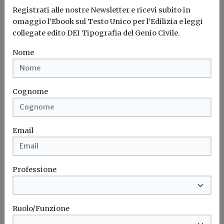
Registrati alle nostre Newsletter e ricevi subito in
omaggio l’Ebook sul Testo Unico per l’Edilizia e leggi
collegate edito DEI Tipografia del Genio Civile.
Nome
Cognome
Email
Professione
Idrogeno verde, una soluzione per
l'energia del futuro. Ma oggi è ancora
Ruolo/Funzione
troppo caro