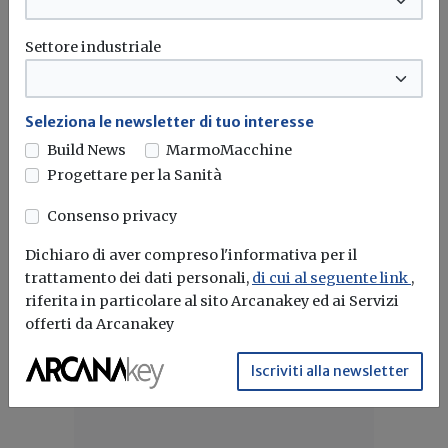
L'obiettivo crescita sostenibile è raggiungibile
Settore industriale
attraverso l'utilizzo dell'idrogeno verde. Ma al
momento...
Leggi
Seleziona le newsletter di tuo interesse
Bonus elettrodomestici green,
Build News
MarmoMacchine
spunta il nuovo contributo per
Progettare per la Sanità
rendere la casa più efficiente
Consenso privacy
Il governo ha allo studio l'introduzione di un nuovo
bonus elettrodomestici, che...
Leggi
Dichiaro di aver compreso l'informativa per il
trattamento dei dati personali,
di cui al seguente link
,
Potrebbe interessarti
riferita in particolare al sito Arcanakey ed ai Servizi
offerti da Arcanakey
Iscriviti alla newsletter