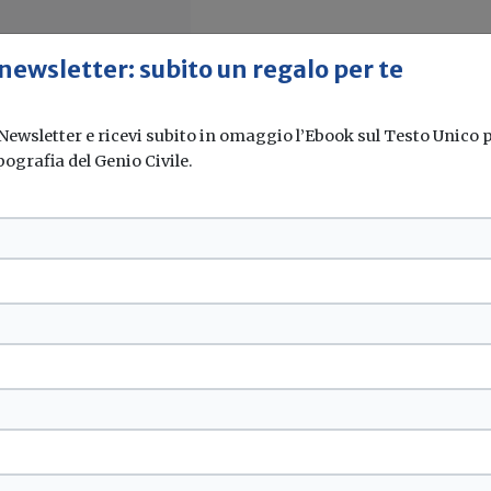
 newsletter: subito un regalo per te
 Newsletter e ricevi subito in omaggio l’Ebook sul Testo Unico pe
pografia del Genio Civile.
e dei Conti alla
Corte dei Conti della...