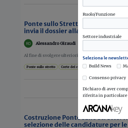
Ruolo/Funzione
Ponte sullo Stretto, l'ufficio della
invia il dossier alla Sezione Centra
Settore industriale
Alessandro Giraudi
Al fine di svolgere ulteriori verifiche, la Corte dei C
Seleziona le newslette
Build News
M
Ponte sullo stretto
Corte dei conti
Consenso privacy
Dichiaro di aver compr
riferita in particolar
Costruzione Ponte sullo Stretto: W
selezione delle candidature per le