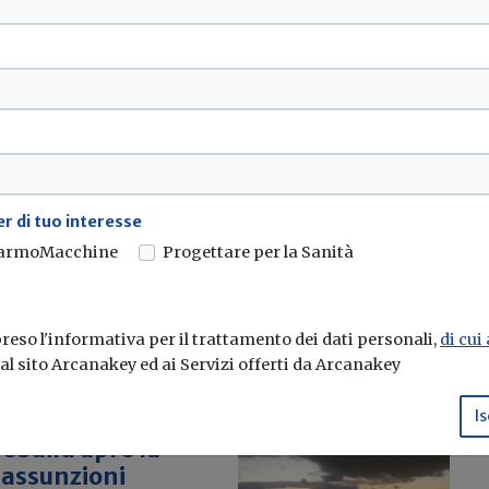
 Corte dei Conti
le
onti ha deciso...
r di tuo interesse
armoMacchine
Progettare per la Sanità
eso l'informativa per il trattamento dei dati personali,
di cui
e al sito Arcanakey ed ai Servizi offerti da Arcanakey
Is
ebuild apre la
 assunzioni