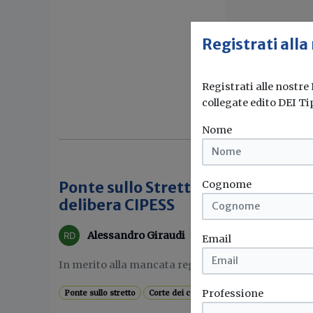
Registrati alla
Registrati alle nostre
collegate edito DEI Ti
Nome
Cognome
Ponte sullo Stretto: stop dalla Cort
delibera CIPESS
Alessandro Giraudi
Email
In merito alla mancata registrazione da parte della 
Professione
Ponte sullo stretto
Corte dei conti