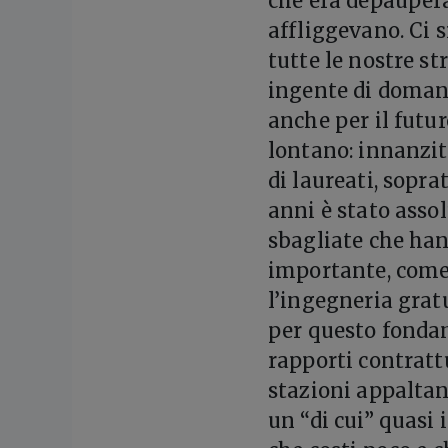
che era depaupera
affliggevano. Ci 
tutte le nostre st
ingente di domand
anche per il futu
lontano: innanzit
di laureati, sopra
anni è stato asso
sbagliate che han
importante, come 
l’ingegneria grat
per questo fondame
rapporti contratt
stazioni appaltan
un “di cui” quasi 