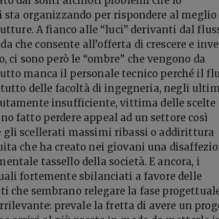
to dai soliti arcinoti problemi che lo
si sta organizzando per rispondere al meglio
rutture. A fianco alle “luci” derivanti dal flus
a che consente all’offerta di crescere e inve
ro, ci sono però le “ombre” che vengono da
utto manca il personale tecnico perché il fl
ttutto delle facoltà di ingegneria, negli ulti
lutamente insufficiente, vittima delle scelte
no fatto perdere appeal ad un settore così
gli scellerati massimi ribassi o addirittura
uita che ha creato nei giovani una disaffezi
ntale tassello della società. E ancora, i
uali fortemente sbilanciati a favore delle
ti che sembrano relegare la fase progettual
irrilevante: prevale la fretta di avere un prog