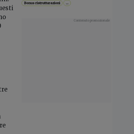
Bonus ristrutturazioni
...
uesti
nno
0
tre
a
re