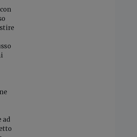
 con
so
stire
usso
mi
one
e ad
etto