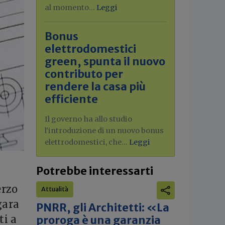
al momento...
Leggi
Bonus
elettrodomestici
green, spunta il nuovo
contributo per
rendere la casa più
efficiente
Il governo ha allo studio
l'introduzione di un nuovo bonus
elettrodomestici, che...
Leggi
Potrebbe interessarti
erzo
Attualità
gara
PNRR, gli Architetti: «La
ti a
proroga è una garanzia