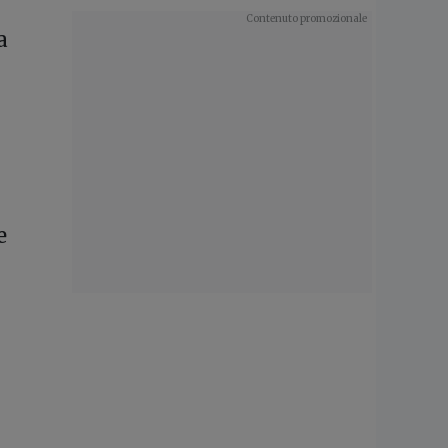
a
l
e