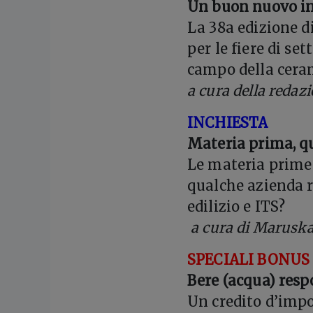
Un buon nuovo in
La 38a edizione d
per le fiere di se
campo della ceram
a cura della redaz
INCHIESTA
Materia prima, qu
Le materia prime 
qualche azienda r
edilizio e ITS?
a cura di Maruska
SPECIALI BONUS
Bere (acqua) res
Un credito d’impo