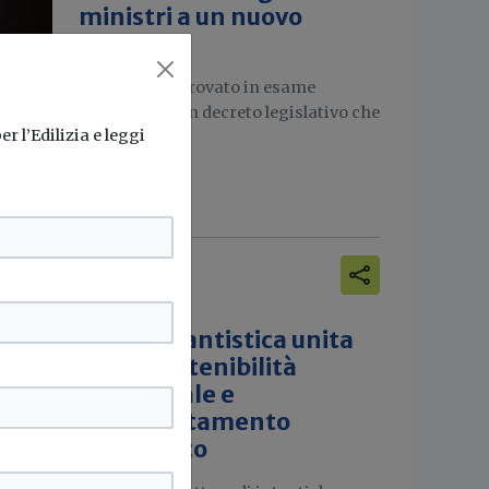
ministri a un nuovo
decreto
Il CdM ha approvato in esame
preliminare un decreto legislativo che
r l’Edilizia e leggi
introduce...
Acqua potabile
Ultime notizie
La filiera
dell’impiantistica unita
e
per la sostenibilità
ambientale e
essi,
l'efficientamento
energetico