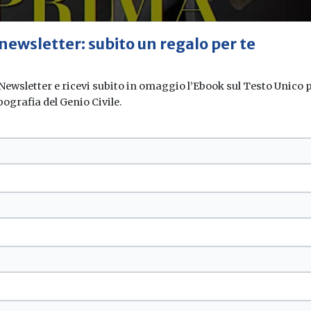
 newsletter: subito un regalo per te
 Newsletter e ricevi subito in omaggio l’Ebook sul Testo Unico pe
pografia del Genio Civile.
ve ed eventi
i
PRESA
 esterne nella distribuzione ITS: il ruolo dell
&A
ome problem solver. Servizi sempre più compl
zioni applicative
ri