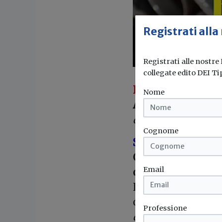
Registrati alla
Registrati alle nostre
collegate edito DEI Ti
IL PUNTO
Nome
ANGAISA, iniziati
di Corrado Oppizz
Cognome
STRATEGIE D’IM
Crescere per linee
Email
operazioni di M
Il distributore c
consulezna e solu
Professione
di Roberto Schiesa