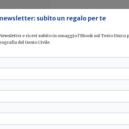
 newsletter: subito un regalo per te
 Newsletter e ricevi subito in omaggio l’Ebook sul Testo Unico pe
pografia del Genio Civile.
durre le perdite di
00 mln destinato...