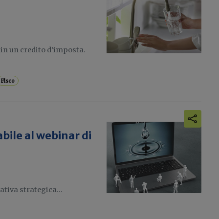
in un credito d’imposta.
Fisco
bile al webinar di
tiva strategica...