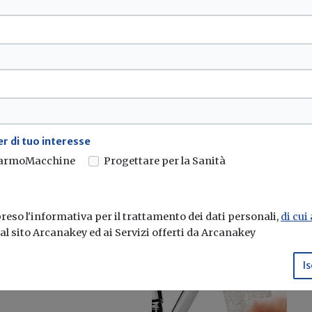
dall'Agenzia delle
ttivamente fruibile da
r di tuo interesse
armoMacchine
Progettare per la Sanità
eso l'informativa per il trattamento dei dati personali,
di cui
e al sito Arcanakey ed ai Servizi offerti da Arcanakey
Is
 novità