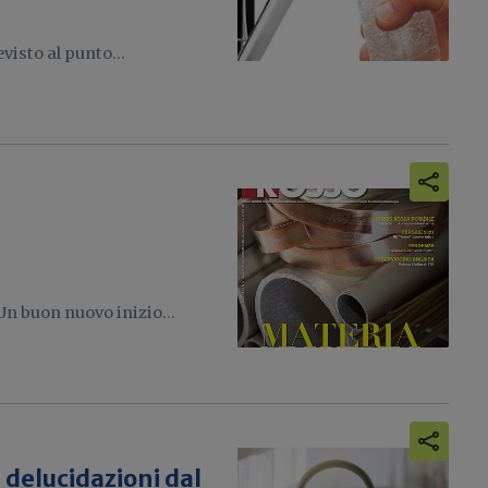
isto al punto...
n buon nuovo inizio...
 delucidazioni dal