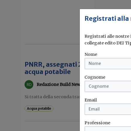
Registrati alla
Registrati alle nostre
collegate edito DEI Ti
Nome
PNRR, assegnati 293 milioni per ri
acqua potabile
Cognome
Redazione Build News
Si tratta della seconda tranche di un progetto da 9
Email
Acqua potabile
Professione