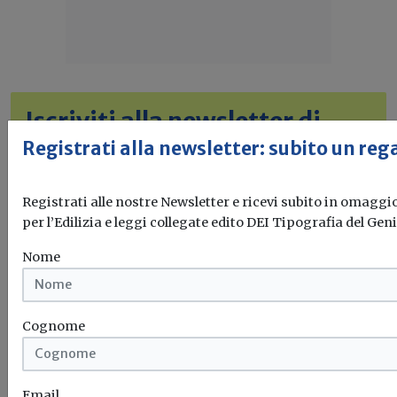
Iscriviti alla newsletter di
Build News
Registrati alla newsletter: subito un rega
Rimani aggiornato sulle ultime
novità in campo di efficienza
Registrati alle nostre Newsletter e ricevi subito in omaggi
energetica e sostenibilità edile
per l’Edilizia e leggi collegate edito DEI Tipografia del Geni
Nome
Iscriviti
Cognome
I più letti sull'argomento
Email