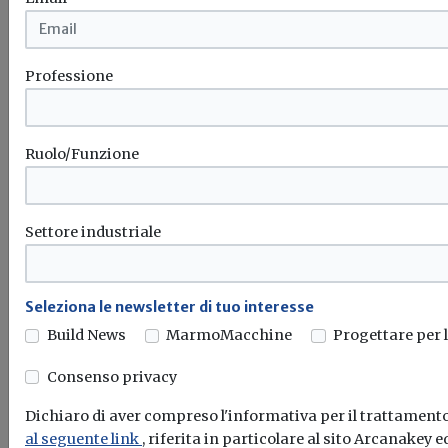
Bioedilizia
Professione
Ruolo/Funzione
Settore industriale
Legge di stabilità: proroga fino al 2020
degli incentivi per gli impianti a
biomasse
Seleziona le newsletter di tuo interesse
Build News
MarmoMacchine
Progettare per 
Anie rinnovabili: “No ad incentivi solo per le biomasse, il
Governo ripensi...
Consenso privacy
Legge di stabilità
Impianti a biomasse
Incentivi
Dichiaro di aver compreso l'informativa per il trattamento
al seguente link
, riferita in particolare al sito Arcanakey ed