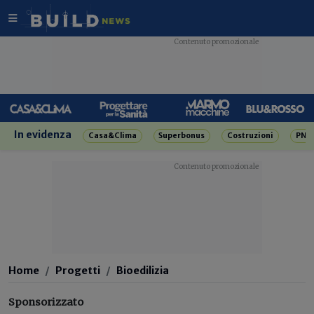
In evidenza
Casa&Clima
Superbonus
Costruzioni
PNR
Home
Progetti
Bioedilizia
Sponsorizzato