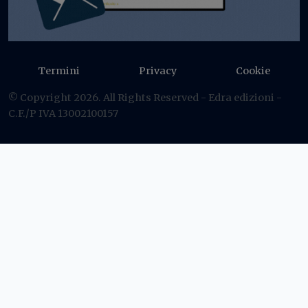
Termini
Privacy
Cookie
© Copyright 2026. All Rights Reserved - Edra edizioni -
C.F./P IVA 13002100157