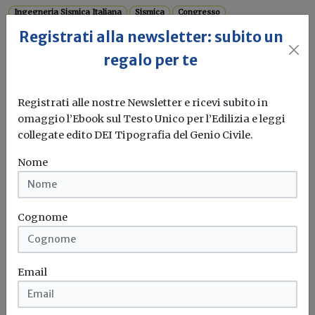
Ingegneria Sismica Italiana
Sismica
Congresso
Registrati alla newsletter: subito un
regalo per te
Ultime notizie
ISI Ingegneria Sismica Italiana: venerdì
Registrati alle nostre Newsletter e ricevi subito in
19 aprile a Milano l’Assemblea ordinaria
omaggio l’Ebook sul Testo Unico per l’Edilizia e leggi
degli Associati
collegate edito DEI Tipografia del Genio Civile.
“Dopo le elezioni del 2022, grazie alla determinazione del
Nome
Consiglio, ISI ha...
Isi
Ingegneria Sismica Italiana
Cognome
Formazione
Email
ISI Ingegneria Sismica Italiana: il 27
febbraio webinar “Bonus edilizi 2024”