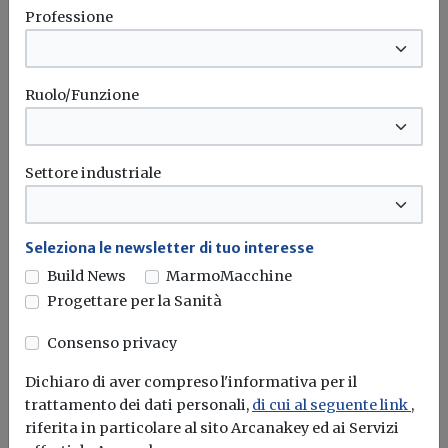
Professione
Le nuove regole per le detrazioni fiscali in edilizia e la
cessione...
Ingegneria Sismica Italiana
Bonus edilizi
Webinar
Superbonus
Ruolo/Funzione
...
Settore industriale
Seleziona le newsletter di tuo interesse
Build News
MarmoMacchine
Progettare per la Sanità
Consenso privacy
Dichiaro di aver compreso l'informativa per il
trattamento dei dati personali,
di cui al seguente link
,
riferita in particolare al sito Arcanakey ed ai Servizi