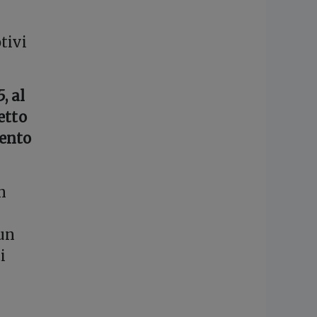
tivi
, al
etto
mento
n
un
i