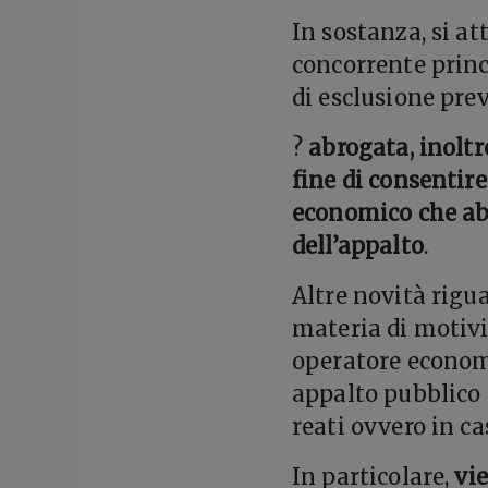
In sostanza, si at
concorrente princ
di esclusione prev
?
abrogata, inoltre
fine di consentir
economico che abb
dell’appalto
.
Altre novità rigua
materia di motivi
operatore econom
appalto pubblico 
reati ovvero in c
In particolare,
vi