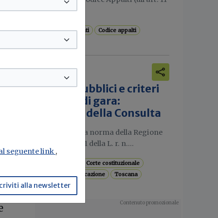
e
dell’Allegato...
Stazioni appaltanti
Codice appalti
tiva
 tal
pea è
Normativa
Appalti pubblici e criteri
atta
premiali di gara:
sentenza della Consulta
Illegittima una norma della Regione
ché
Toscana (art. 1 della L. r. n....
 al seguente link
,
Codice appalti
Corte costituzionale
Criteri di aggiudicazione
Toscana
el
criviti alla newsletter
 di
e