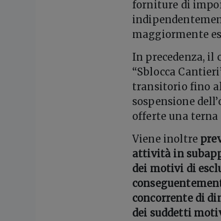
forniture di impor
indipendentemente
maggiormente espo
In precedenza, il c
“Sblocca Cantieri
transitorio fino 
sospensione dell’o
offerte una terna
Viene inoltre
prev
attività in subapp
dei motivi di esclu
conseguentemente
concorrente di di
dei suddetti motiv