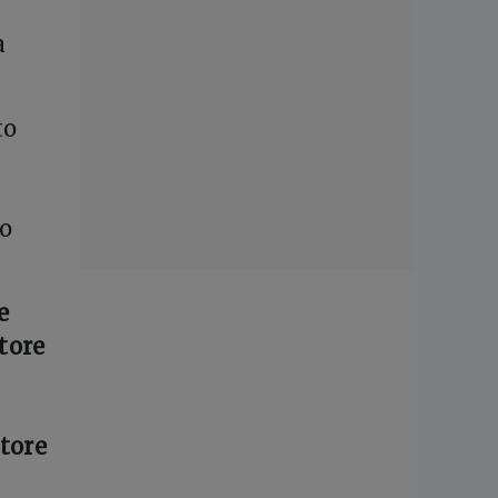
à
to
ro
e
atore
atore