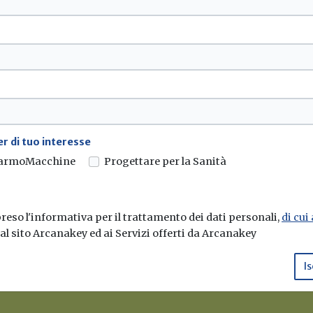
omuove gli interessi del comparto e la
ativa della tecnologia italiana.
r di tuo interesse
armoMacchine
Progettare per la Sanità
eso l'informativa per il trattamento dei dati personali,
di cui
e al sito Arcanakey ed ai Servizi offerti da Arcanakey
sletter di Build News
Is
 novità in campo di efficienza energetica 