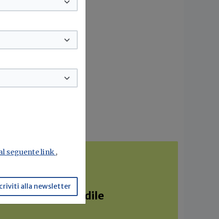
 al seguente link
,
criviti alla newsletter
e sostenibilità edile