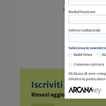
Marmomacchine pr
superiorità qualit
Ruolo/Funzione
Settore industriale
Seleziona le newslette
Build News
M
Consenso privacy
Dichiaro di aver compr
riferita in particolar
Iscriviti alla new
Rimani aggiornato sulle ultime