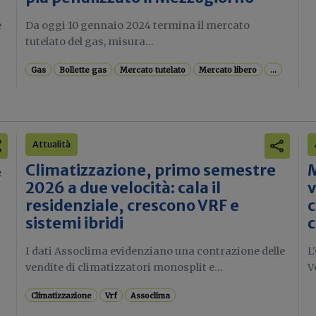
e
Da oggi 10 gennaio 2024 termina il mercato
tutelato del gas, misura...
Gas
Bollette gas
Mercato tutelato
Mercato libero
...
Attualità
₂
Climatizzazione, primo semestre
M
ù
2026 a due velocità: cala il
v
residenziale, crescono VRF e
c
sistemi ibridi
c
I dati Assoclima evidenziano una contrazione delle
L
vendite di climatizzatori monosplit e...
V
Climatizzazione
Vrf
Assoclima