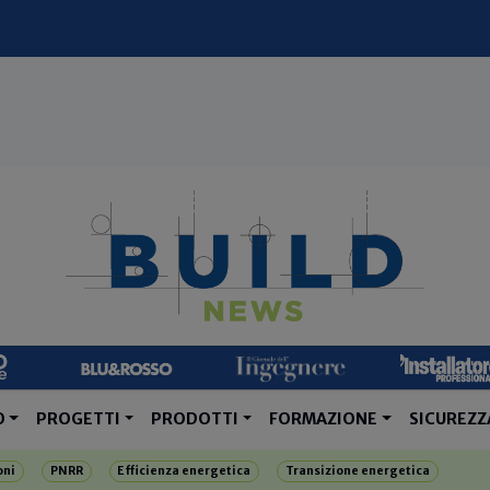
O
PROGETTI
PRODOTTI
FORMAZIONE
SICUREZZ
oni
PNRR
Efficienza energetica
Transizione energetica