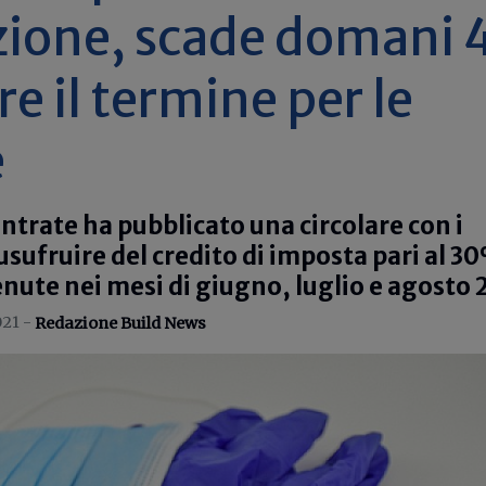
zione, scade domani 
 il termine per le
e
entrate ha pubblicato una circolare con i
usufruire del credito di imposta pari al 3
enute nei mesi di giugno, luglio e agosto 
021 -
Redazione Build News