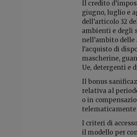
Il credito d’impos
giugno, luglio e a
dell’articolo 32 d
ambienti e degli 
nell’ambito delle
l’acquisto di disp
mascherine, guant
Ue, detergenti e d
Il bonus sanifica
relativa al period
o in compensazion
telematicamente m
I criteri di acces
il modello per co