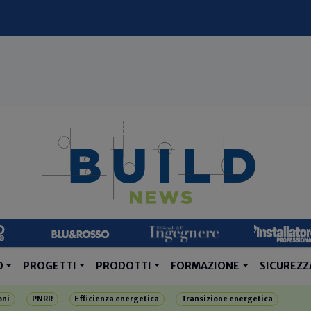
O
PROGETTI
PRODOTTI
FORMAZIONE
SICUREZZ
oni
PNRR
Efficienza energetica
Transizione energetica