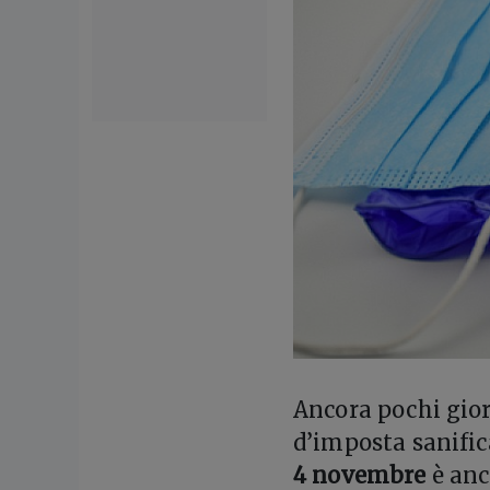
A
ncora pochi gior
d’imposta sanifica
4 novembre
è anc