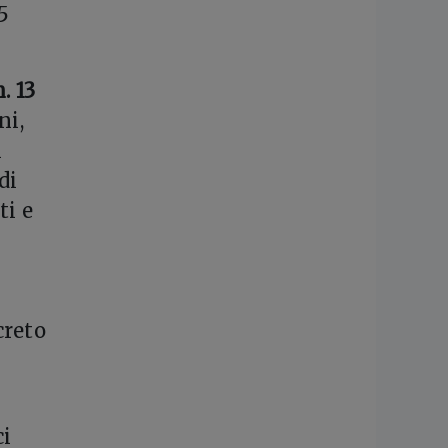
5
. 13
ni,
l
di
ti e
creto
ci