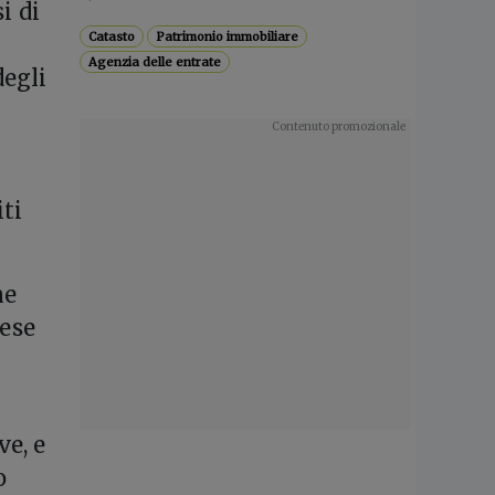
i di
Catasto
Patrimonio immobiliare
Agenzia delle entrate
degli
ti
ne
pese
ve, e
o