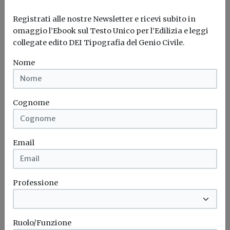
Registrati alle nostre Newsletter e ricevi subito in
omaggio l’Ebook sul Testo Unico per l’Edilizia e leggi
collegate edito DEI Tipografia del Genio Civile.
Nome
Cognome
Email
Iscriviti alla newsletter di
Build News
Professione
Rimani aggiornato sulle ultime
novità in campo di efficienza
energetica e sostenibilità edile
Ruolo/Funzione