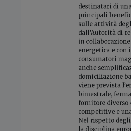
destinatari di un
principali benefi
sulle attività deg
dall’Autorità di 
in collaborazione
energetica e con 
consumatori magg
anche semplificaz
domiciliazione ba
viene prevista l
bimestrale, ferma 
fornitore diverso 
competitive e un
Nel rispetto degl
la disciplina euro