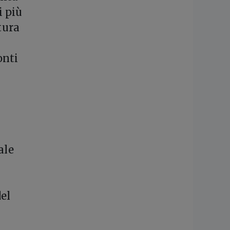
i più
tura
onti
ale
del