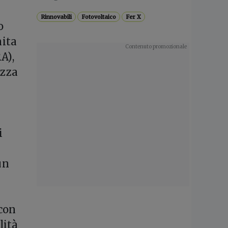
Rinnovabili
Fotovoltaico
Fer X
o
nita
A),
ezza
i
un
 con
lità