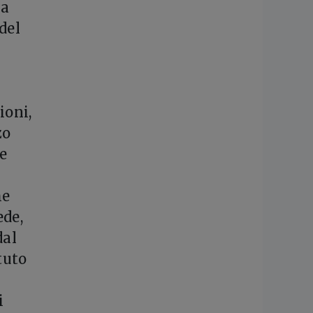
la
del
ioni,
zo
e
he
ede,
dal
tuto
i