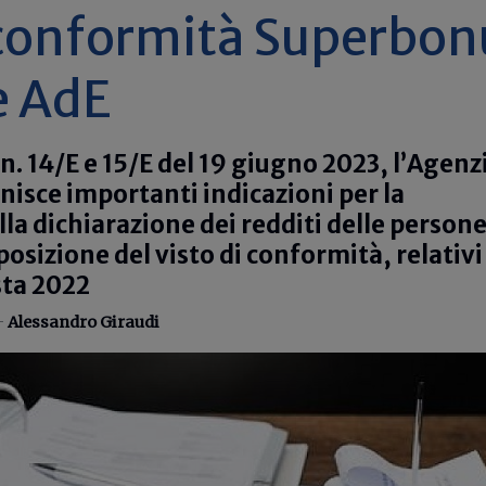
 conformità Superbon
e AdE
nn. 14/E e 15/E del 19 giugno 2023, l’Agenz
rnisce importanti indicazioni per la
la dichiarazione dei redditi delle person
pposizione del visto di conformità, relativi
sta 2022
-
Alessandro Giraudi