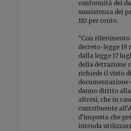
conformità dei da
sussistenza dei p
110 per cento.
“Con riferimento a
decreto-legge 19 
dalla legge 17 lugl
della detrazione n
richiede il visto d
documentazione ch
danno diritto all
altresì, che in c
contribuente all’A
d’imposta che pres
intenda utilizzare