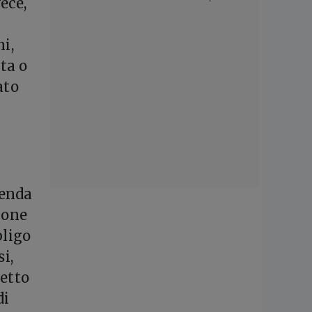
ece,
i,
ta o
ato
tenda
ione
bligo
i,
getto
di