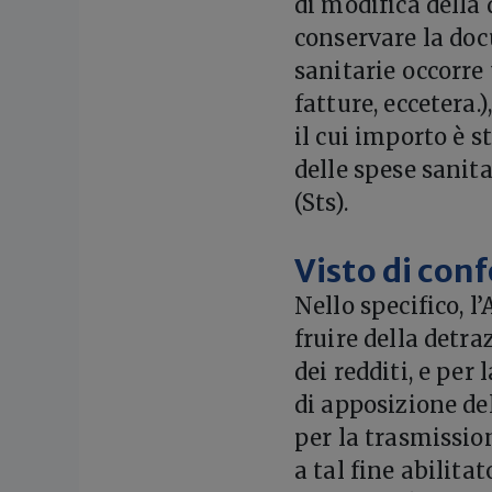
di modifica della
conservare la doc
sanitarie occorre 
fatture, eccetera.
il cui importo è 
delle spese sanita
(Sts).
Visto di co
Nello specifico, l
fruire della detr
dei redditi, e pe
di apposizione del
per la trasmissio
a tal fine abilitat