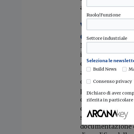
alimentati ad ener
Ruolo/Funzione
Visto di con
conservazio
Settore industriale
Nel merito, veng
intervenute a dec
Seleziona le newslette
obbligo di conserv
Build News
M
abilitati della do
detraibili – introd
Consenso privacy
particolare, con 
Dichiaro di aver compr
documentazione, c
riferita in particolar
detrazione, nell’
senza modifiche, 
documentazione de