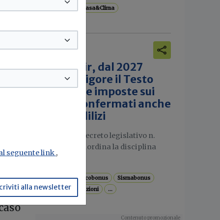
Sostenibilità
Casa&Clima
Attualità
Nuovo Tuir, dal 2027
entra in vigore il Testo
unico delle imposte sui
redditi: confermati anche
i bonus edilizi
Pubblicato il decreto legislativo n.
117/2026 che riordina la disciplina
 al seguente link
,
fiscale in...
tata
Superbonus
Ecobonus
Sismabonus
criviti alla newsletter
Bonus ristrutturazioni
...
a
 caso