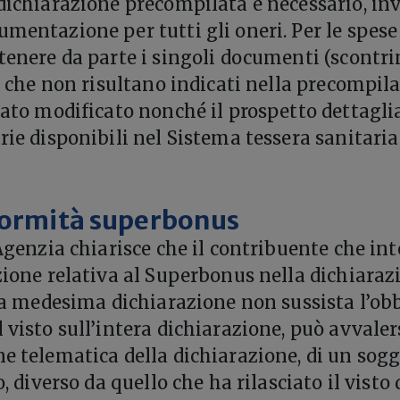
 dichiarazione precompilata è necessario, inv
umentazione per tutti gli oneri. Per le spese
tenere da parte i singoli documenti (scontrin
), che non risultano indicati nella precompila
stato modificato nonché il prospetto dettagli
rie disponibili nel Sistema tessera sanitaria
nformità superbonus
’Agenzia chiarisce che il contribuente che in
azione relativa al Superbonus nella dichiaraz
r la medesima dichiarazione non sussista l’ob
 visto sull’intera dichiarazione, può avvalers
ne telematica della dichiarazione, di un sog
o, diverso da quello che ha rilasciato il visto 