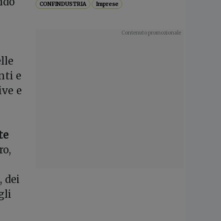
ndo
CONFINDUSTRIA
Imprese
e
lle
nti e
ive e
te
ro,
, dei
gli