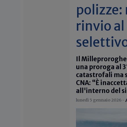
polizze:
rinvio a
selettiv
Il Milleproroghe
una proroga al 3
catastrofali ma s
CNA: “È inaccett
all'interno del 
lunedì 5 gennaio 2026 -