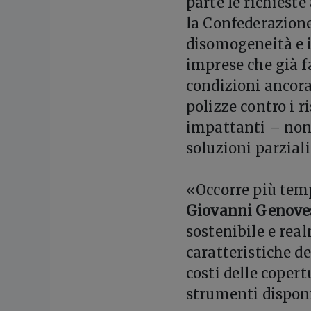
parte le richiest
la Confederazione
disomogeneità e i
imprese che già f
condizioni ancora
polizze contro i r
impattanti – non 
soluzioni parziali
«Occorre più temp
Giovanni Genove
sostenibile e rea
caratteristiche de
costi delle copert
strumenti disponi