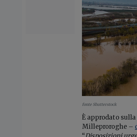
fonte Shutterstock
È approdato sulla 
Milleproroghe –
“
Disposizioni urge