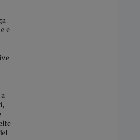
ga
ne e
ive
 a
i,
e
elte
del