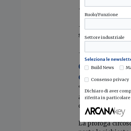
- imprese dell’ac
Ruolo/Funzione
- micro e piccole 
somministrazione
Settore industriale
- imprese turistic
Seleziona le newslette
CNA: inaccet
Build News
M
differenziat
Consenso privacy
“È inaccettabile 
Dichiaro di aver compr
all'interno del si
riferita in particolar
commentato la C
La proroga circos