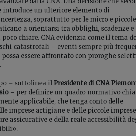
e avanzate dalla CNA. Una decisione che seco
 introduce un ulteriore elemento di
ncertezza, soprattutto per le micro e piccol
aticano a orientarsi tra obblighi, scadenze e
 poco chiare. CNA evidenzia come il tema de
ischi catastrofali – eventi sempre più freque
possa essere affrontato con proroghe selett
.
o – sottolinea il
Presidente di CNA Piemon
sio
– per definire un quadro normativo chia
lmente applicabile, che tenga conto delle
lle imprese artigiane e delle piccole imprese
ure assicurative e della reale accessibilità de
bili».