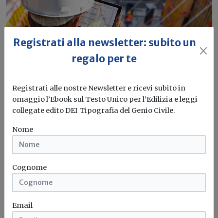
Registrati alla newsletter: subito un
regalo per te
Registrati alle nostre Newsletter e ricevi subito in
omaggio l’Ebook sul Testo Unico per l’Edilizia e leggi
Conto Termico 3.0 e Comunità
collegate edito DEI Tipografia del Genio Civile.
Energetiche: una nuova leva per la
pianificazione energetica locale
Nome
Redazione Build News
Cognome
Esposito (CNPI): “Integrato nelle CER, il Conto Termico
diventa uno strumento strategico...
Conto Termico 3.0
Email