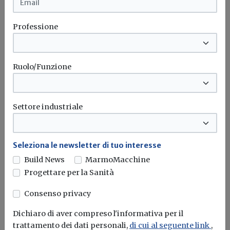
Professione
Ruolo/Funzione
Settore industriale
Seleziona le newsletter di tuo interesse
Build News
MarmoMacchine
Progettare per la Sanità
Consenso privacy
Conto Termico 3.0: ecco le Regole
Applicative
Dichiaro di aver compreso l'informativa per il
trattamento dei dati personali,
di cui al seguente link
,