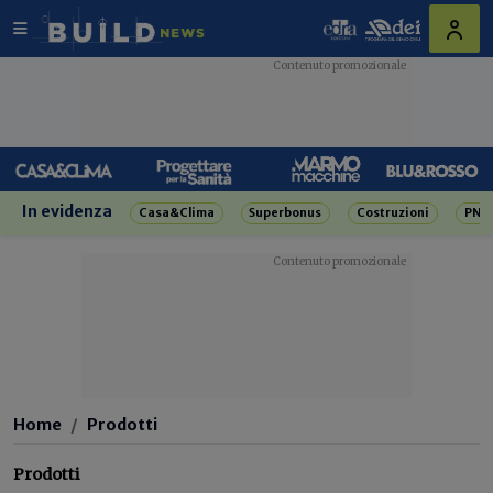
In evidenza
Casa&Clima
Superbonus
Costruzioni
PNR
Home
Prodotti
Prodotti