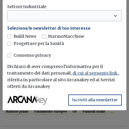
Settore industriale
Della misura potranno beneficiare le imprese che
producono batterie, pannelli solari, turbine...
Transizione ecologica
Commissione europea
Pannelli solari
Seleziona le newsletter di tuo interesse
Batterie
...
Build News
MarmoMacchine
Progettare per la Sanità
Consenso privacy
Ultime notizie
Dichiaro di aver compreso l'informativa per il
Materie prime critiche per auto
trattamento dei dati personali,
di cui al seguente link
,
elettriche, pannelli solari e smartphone:
riferita in particolare al sito Arcanakey ed ai Servizi
l'Ue vara le misure
offerti da Arcanakey
Il Parlamento europeo ha approvato, con 549 voti
favorevoli, 43 voti contrari...
Iscriviti alla newsletter
Materie prime
Parlamento europeo
Ue
Pannelli solari
...