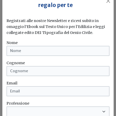
regalo per te
Registrati alle nostre Newsletter e ricevi subito in
omaggio l’Ebook sul Testo Unico per l’Edilizia e leggi
collegate edito DEI Tipografia del Genio Civile.
Nome
Cognome
Email
Iscriviti alla newsletter di
Build News
Professione
Rimani aggiornato sulle ultime