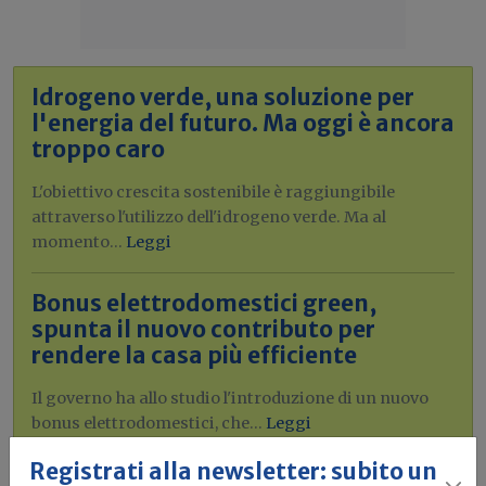
Idrogeno verde, una soluzione per
l'energia del futuro. Ma oggi è ancora
troppo caro
L'obiettivo crescita sostenibile è raggiungibile
attraverso l'utilizzo dell'idrogeno verde. Ma al
momento...
Leggi
Bonus elettrodomestici green,
spunta il nuovo contributo per
rendere la casa più efficiente
Il governo ha allo studio l'introduzione di un nuovo
bonus elettrodomestici, che...
Leggi
Registrati alla newsletter: subito un
Potrebbe interessarti