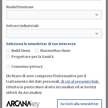
novità in campo di efficienza
Ruolo/Funzione
energetica e sostenibilità edile
Iscriviti
Settore industriale
I più letti sull'argomento
Seleziona le newsletter di tuo interesse
Build News
MarmoMacchine
Progettare per la Sanità
Mercato
Consenso privacy
Dichiaro di aver compreso l'informativa per il
trattamento dei dati personali,
di cui al seguente link
,
riferita in particolare al sito Arcanakey ed ai Servizi
offerti da Arcanakey
Iscriviti alla newsletter