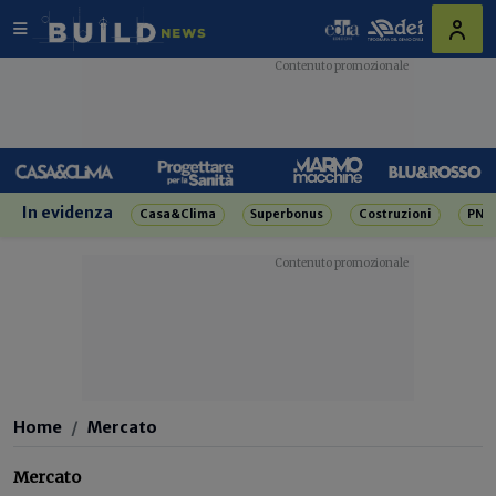
In evidenza
Casa&Clima
Superbonus
Costruzioni
PNR
Home
Mercato
Mercato