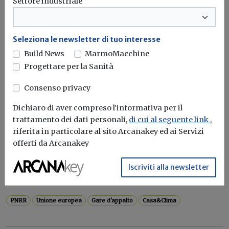
Settore industriale
boccia l'efficacia: "Costi elevati e
benefici energetici limitati"
Seleziona le newsletter di tuo interesse
Nella Relazione speciale sull'impiego delle risorse del
Build News
MarmoMacchine
Recovery and Resilience Facility per...
Progettare per la Sanità
Superbonus
EPBD
Unione europea
Incentivi fiscali
...
Consenso privacy
Dichiaro di aver compreso l'informativa per il
Attualità
trattamento dei dati personali,
di cui al seguente link
,
riferita in particolare al sito Arcanakey ed ai Servizi
PNRR: nel 2023 speso solo il 7,4% dei
offerti da Arcanakey
fondi
Iscriviti alla newsletter
Il dato in una relazione dell’ufficio parlamentare di
bilancio pubblicata a dicembre....
PNRR
Unione europea
Gare d'appalto
Casa&Clima