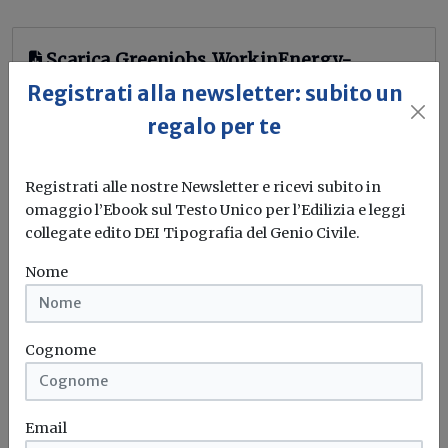
Scarica Greenjobs_WorkinEnergy-
ReportManpower.pdf
Registrati alla newsletter: subito un
regalo per te
Green jobs
Registrati alle nostre Newsletter e ricevi subito in
omaggio l’Ebook sul Testo Unico per l’Edilizia e leggi
collegate edito DEI Tipografia del Genio Civile.
Nome
Cognome
Email