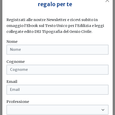
regalo per te
Registrati alle nostre Newsletter e ricevi subito in
omaggio l’Ebook sul Testo Unico per l’Edilizia e leggi
collegate edito DEI Tipografia del Genio Civile.
Nome
Idrogeno verde, una soluzione per
l'energia del futuro. Ma oggi è ancora
troppo caro
Cognome
L'obiettivo crescita sostenibile è raggiungibile
attraverso l'utilizzo dell'idrogeno verde. Ma al
Email
momento...
Leggi
Bonus elettrodomestici green,
Professione
spunta il nuovo contributo per
rendere la casa più efficiente