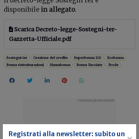
Il decreto-legge Sostegni ter è
disponibile
in allegato
.
Scarica Decreto-legge-Sostegni-ter-
Gazzetta-Ufficiale.pdf
Sostegni ter
Cessione del credito
Superbonus 110
Ecobonus
Bonus ristrutturazioni
Sismabonus
Bonus Facciate
Frode
Registrati alla newsletter: subito un