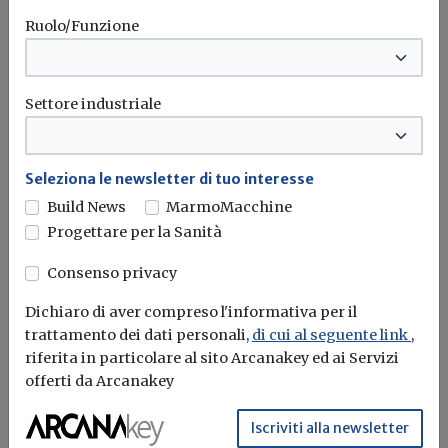
Il governo ha allo studio l'introduzione di un nuovo
Ruolo/Funzione
bonus elettrodomestici, che...
Leggi
Potrebbe interessarti
Settore industriale
Attualità
Sismabonus, scoperta una frode da 2,9
Seleziona le newsletter di tuo interesse
milioni: sequestri e undici indagati
Build News
MarmoMacchine
Progettare per la Sanità
False asseverazioni e lavori mai completati avrebbero
generato crediti d'imposta inesistenti. La...
Consenso privacy
Sismabonus
Dichiaro di aver compreso l'informativa per il
trattamento dei dati personali,
di cui al seguente link
,
riferita in particolare al sito Arcanakey ed ai Servizi
offerti da Arcanakey
Attualità
Ecobonus 2026, aperte le prenotazioni
Iscriviti alla newsletter
per i veicoli commerciali a basse