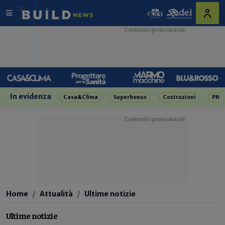
In evidenza
Casa&Clima
Superbonus
Costruzioni
PNR
Home
Attualità
Ultime notizie
Ultime notizie