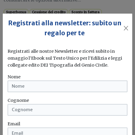
Superbonus
Cessione del credito
Sconto in fattura
Agenzia delle entrate
...
Registrati alla newsletter: subito un
regalo per te
Attualità
Registrati alle nostre Newsletter e ricevi subito in
Statistiche catastali 2025: il patrimonio
omaggio l’Ebook sul Testo Unico per l’Edilizia e leggi
immobiliare italiano supera i 79,5
collegate edito DEI Tipografia del Genio Civile.
milioni di unità
Nome
Pubblicato il nuovo report dell'Agenzia delle Entrate:
cresce dello 0,7% lo stock...
Cognome
Catasto
Patrimonio immobiliare
Agenzia delle entrate
Email
Attualità