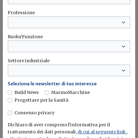
Start up innovative, detrazione Irpef al
65% già al versamento dei fondi:
Professione
l'Agenzia chiarisce il regime dei
contratti Safe
La risposta n. 137/2026 conferma che i finanziamenti
Ruolo/Funzione
tramite Simple Agreement for...
Agenzia delle entrate
Fisco
Start-up
Settore industriale
Seleziona le newsletter di tuo interesse
Build News
MarmoMacchine
Progettare per la Sanità
Consenso privacy
Dichiaro di aver compreso l'informativa per il
trattamento dei dati personali,
di cui al seguente link
,