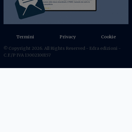
Termini
Privacy
Cookie
© Copyright 2026. All Rights Reserved - Edra edizioni -
C.F./P IVA 13002100157