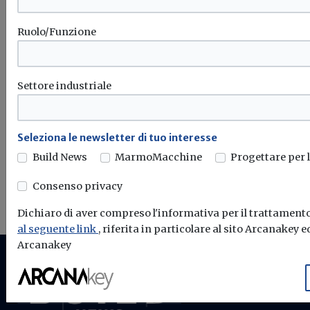
Il sistema di controllo connesso per riscaldamento,
raffrescamento radiante e trattamento dell’aria...
Ruolo/Funzione
Settore industriale
Mercato
Chillventa 2026: BITZER punta su
refrigeranti naturali, servizi e
Seleziona le newsletter di tuo interesse
digitalizzazione
Build News
MarmoMacchine
Progettare per 
Alla fiera di Norimberga l'azienda presenterà nuove
Consenso privacy
soluzioni per refrigerazione, condizionamento e...
Dichiaro di aver compreso l'informativa per il trattamento
al seguente link
, riferita in particolare al sito Arcanakey ed
Arcanakey