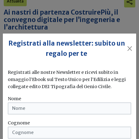
Attualità
Ai nastri di partenza CostruirePiù, il
convegno digitale per l’ingegneria e
l’architettura
Tre giornate di formazione, innovazione e confronto sui
Registrati alla newsletter: subito un
temi chiave del settore...
regalo per te
Ingegneria
Architettura
Digitalizzazione
Bim
...
Registrati alle nostre Newsletter e ricevi subito in
omaggio l’Ebook sul Testo Unico per l’Edilizia e leggi
Attualità
collegate edito DEI Tipografia del Genio Civile.
Successo per il CIAM: “L’intelligenza
Nome
architettonica è plurale” conquista
pubblico e professionisti
Cognome
Un evento di grande partecipazione promosso dal CIAM
ha posto al centro...