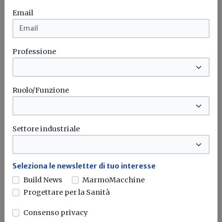
Architettura
Professione
Email
Attualità
Professione
DDL architettura, CNI: avviare un
confronto reale con tutte le professioni
tecniche
Ruolo/Funzione
“La bellezza è fondamentale, ma da sola non basta”,
sottolinea il Presidente...
Settore industriale
Architettura
Ddl
Cni
Consiglio nazionale degli ingegneri
Seleziona le newsletter di tuo interesse
Build News
MarmoMacchine
Progettare per la Sanità
Consenso privacy