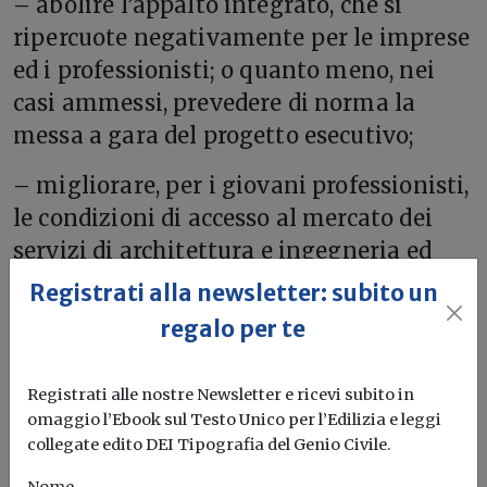
– abolire l’appalto integrato, che si
ripercuote negativamente per le imprese
ed i professionisti; o quanto meno, nei
casi ammessi, prevedere di norma la
messa a gara del progetto esecutivo;
– migliorare, per i giovani professionisti,
le condizioni di accesso al mercato dei
servizi di architettura e ingegneria ed
agli altri servizi professionali dell’area
Registrati alla newsletter: subito un
tecnica.
regalo per te
Riforma degli appalti
Inarsind
Incentivi
In house
Progettisti
Registrati alle nostre Newsletter e ricevi subito in
omaggio l’Ebook sul Testo Unico per l’Edilizia e leggi
collegate edito DEI Tipografia del Genio Civile.