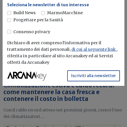
momento...
Leggi
Seleziona le newsletter di tuo interesse
Build News
MarmoMacchine
Bonus elettrodomestici green,
Progettare per la Sanità
spunta il nuovo contributo per
rendere la casa più efficiente
Consenso privacy
Il governo ha allo studio l'introduzione di un nuovo
Dichiaro di aver compreso l'informativa per il
bonus elettrodomestici, che...
Leggi
trattamento dei dati personali,
di cui al seguente link
,
riferita in particolare al sito Arcanakey ed ai Servizi
offerti da Arcanakey
Potrebbe interessarti
Attualità
Iscriviti alla newsletter
Climatizzazione estiva e caldo record:
come mantenere la casa fresca e
contenere il costo in bolletta
Con il caldo record atteso nei prossimi giorni, cresce l’uso
dei climatizzatori....