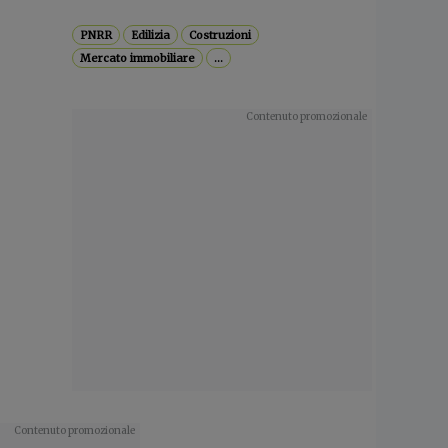
PNRR
Edilizia
Costruzioni
Mercato immobiliare
...