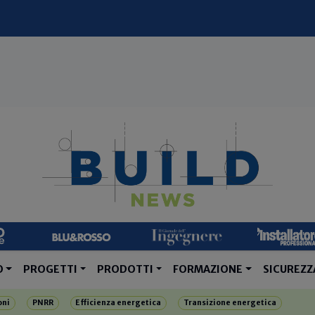
O
PROGETTI
PRODOTTI
FORMAZIONE
SICUREZZ
oni
PNRR
Efficienza energetica
Transizione energetica