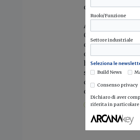
di contenere costi
Ruolo/Funzione
Anche attraverso l
Calcestruzzi e Br
Settore industriale
qualità e di soluz
costruzione. L’in
ha dato vita, inol
Seleziona le newslette
secondo nel cemen
Build News
M
dipendenti in più 
Consenso privacy
continenti.
Dichiaro di aver compr
riferita in particolar
Saie
Calcestruzzi
Italcem