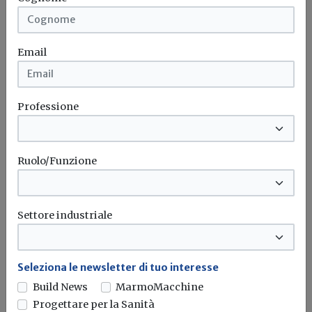
Email
Professione
Ruolo/Funzione
Iscriviti alla newsletter di
Settore industriale
Build News
Rimani aggiornato sulle ultime
Seleziona le newsletter di tuo interesse
novità in campo di efficienza
Build News
MarmoMacchine
energetica e sostenibilità edile
Progettare per la Sanità