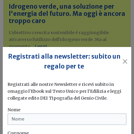
Idrogeno verde, una soluzione per
l'energia del futuro. Ma oggi è ancora
troppo caro
L'obiettivo crescita sostenibile è raggiungibile
attraverso l'utilizzo dell'idrogeno verde. Ma al
momento...
Leggi
Registrati alla newsletter: subito un
Bonus elettrodomestici green,
regalo per te
spunta il nuovo contributo per
rendere la casa più efficiente
Registrati alle nostre Newsletter e ricevi subito in
Il governo ha allo studio l'introduzione di un nuovo
omaggio l’Ebook sul Testo Unico per l’Edilizia e leggi
bonus elettrodomestici, che...
Leggi
collegate edito DEI Tipografia del Genio Civile.
Nome
Potrebbe interessarti
Cognome