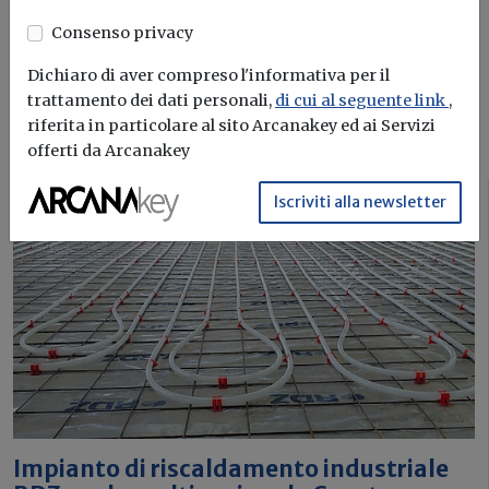
Consenso privacy
Iscriviti
Dichiaro di aver compreso l'informativa per il
trattamento dei dati personali,
di cui al seguente link
,
I più letti sull'argomento
riferita in particolare al sito Arcanakey ed ai Servizi
offerti da Arcanakey
Iscriviti alla newsletter
Progetti
Impianto di riscaldamento industriale