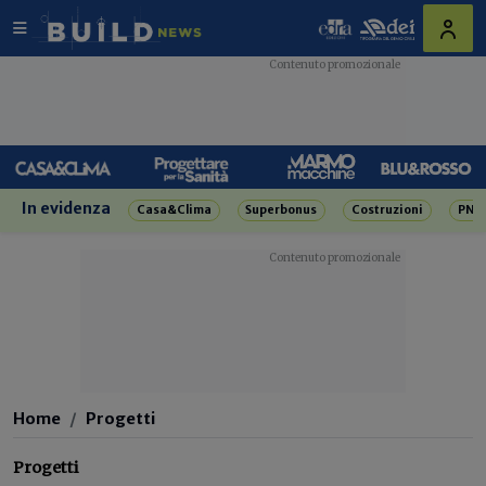
In evidenza
Casa&Clima
Superbonus
Costruzioni
PNR
Home
Progetti
Progetti