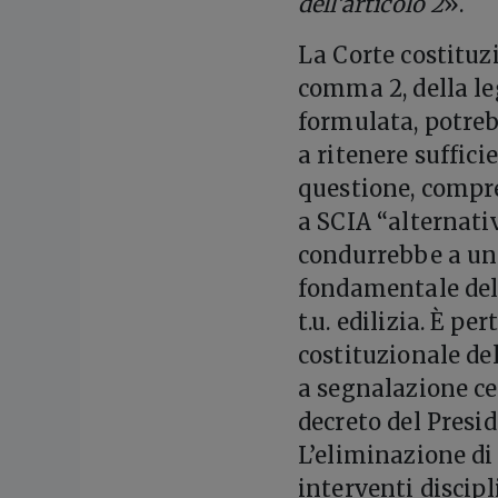
dell’articolo 2
».
La Corte costituzi
comma 2, della leg
formulata, potreb
a ritenere suffici
questione, compre
a SCIA “alternativ
condurrebbe a un 
fondamentale dell
t.u. edilizia. È pe
costituzionale de
a segnalazione cert
decreto del Presid
L’eliminazione di
interventi discip