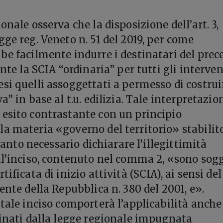
onale osserva che la disposizione dell’art. 3,
ge reg. Veneto n. 51 del 2019, per come
be facilmente indurre i destinatari del prec
ente la SCIA “ordinaria” per tutti gli interven
si quelli assoggettati a permesso di costrui
a” in base al t.u. edilizia. Tale interpretazio
esito contrastante con un principio
a materia «governo del territorio» stabilit
rtanto necessario dichiarare l’illegittimità
ll’inciso, contenuto nel comma 2, «sono sogg
ificata di inizio attività (SCIA), ai sensi del
ente della Repubblica n. 380 del 2001, e».
 tale inciso comporterà l’applicabilità anche
linati dalla legge regionale impugnata