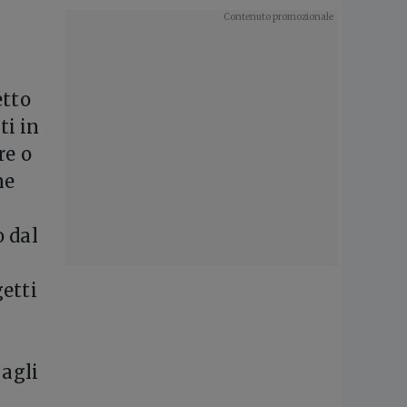
etto
ti in
re o
ne
o dal
etti
 agli