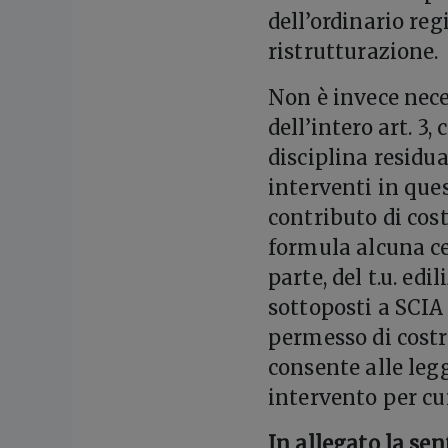
dell’ordinario regi
ristrutturazione.
Non è invece neces
dell’intero art. 3
disciplina residua
interventi in que
contributo di cost
formula alcuna cen
parte, del t.u. edi
sottoposti a SCIA 
permesso di costru
consente alle legg
intervento per cui
In allegato la se