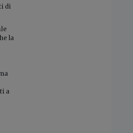
i di
ale
he la
ima
ti a