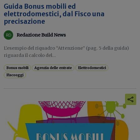
Guida Bonus mobili ed
elettrodomestici, dal Fisco una
precisazione
Redazione Build News
L’esempio del riquadro “Attenzione” (pag. 5 della guida)
riguarda il calcolo del...
Bonus mobili
Agenzia delle entrate
Elettrodomestici
Fiscooggi