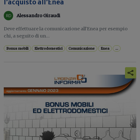
l’acquisto all’Enea
Alessandro Giraudi
Deve effettuare la comunicazione all'Enea per esempio
chi, a seguito di un...
Bonus mobili
Elettrodomestici
Comunicazione
Enea
...