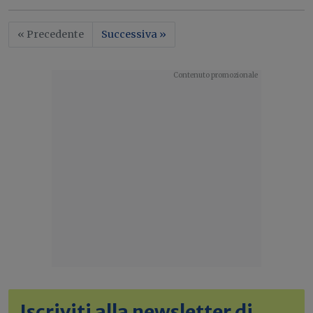
« Precedente
Successiva »
Iscriviti alla newsletter di