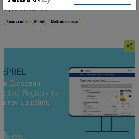
La rivista online dell'Agenzia delle entrate conferma che
si può accedere al...
Bonus mobili
Mobili
Elettrodomestici