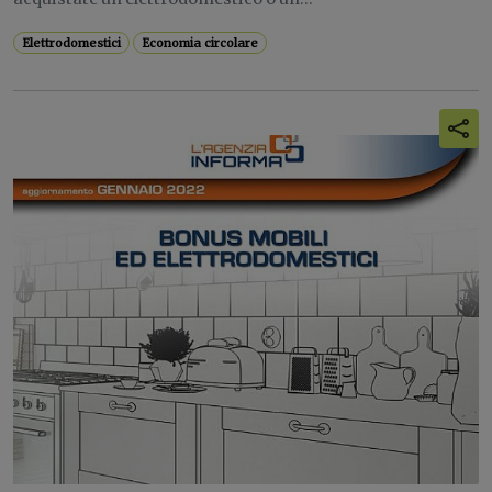
Elettrodomestici
Economia circolare