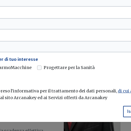
e alla Federazione sono
r di tuo interesse
armoMacchine
Progettare per la Sanità
eso l'informativa per il trattamento dei dati personali,
di cui
rmine per la
e al sito Arcanakey ed ai Servizi offerti da Arcanakey
Is
la scadenza effettiva...