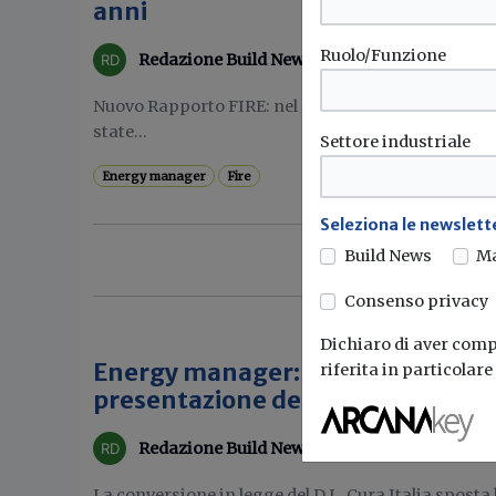
anni
Ruolo/Funzione
Redazione Build News
Nuovo Rapporto FIRE: nel 2019 le nomine pervenut
state...
Settore industriale
Energy manager
Fire
Seleziona le newslette
Build News
M
Consenso privacy
Dichiaro di aver compr
Energy manager: posticipato il te
riferita in particolar
presentazione della nomina
Redazione Build News
La conversione in legge del D.L. Cura Italia sposta 