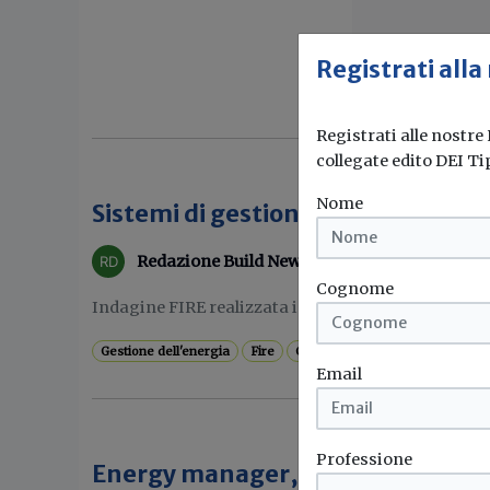
Registrati alla
Registrati alle nostre
collegate edito DEI Ti
Nome
Sistemi di gestione dell’energia: 
Redazione Build News
Cognome
Indagine FIRE realizzata in collaborazione con CEI 
Gestione dell'energia
Fire
Cti
Cei
Email
Professione
Energy manager, aumentano le no