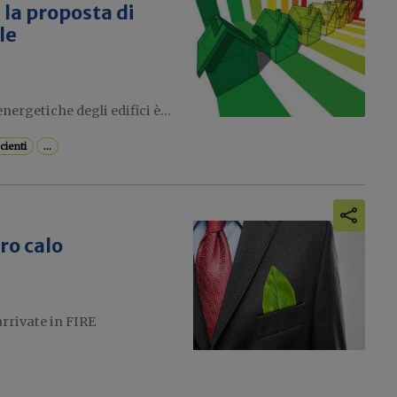
: la proposta di
le
nergetiche degli edifici è...
cienti
...
ro calo
rrivate in FIRE