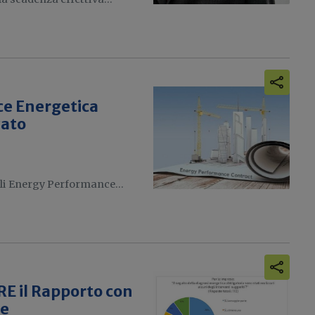
nce Energetica
zato
gli Energy Performance...
IRE il Rapporto con
he