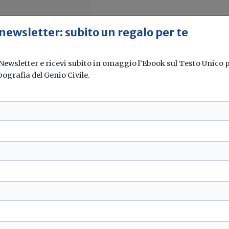
 newsletter: subito un regalo per te
 Newsletter e ricevi subito in omaggio l’Ebook sul Testo Unico pe
pografia del Genio Civile.
il Rapporto 2021
e CTI: aumentano i siti...
mine: +11% in sei