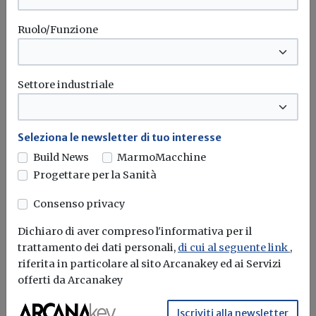
Ruolo/Funzione
Settore industriale
Seleziona le newsletter di tuo interesse
Build News
MarmoMacchine
Progettare per la Sanità
Covid-19, firmato il nuovo Dpcm (IL
Consenso privacy
TESTO). Le misure per lo svolgimento
in sicurezza delle attività nei cantieri
Dichiaro di aver compreso l'informativa per il
trattamento dei dati personali,
di cui al seguente link
,
Redazione Build News
riferita in particolare al sito Arcanakey ed ai Servizi
offerti da Arcanakey
Le attività sono tenute a rispettare i contenuti del
protocollo condiviso di...
Iscriviti alla newsletter