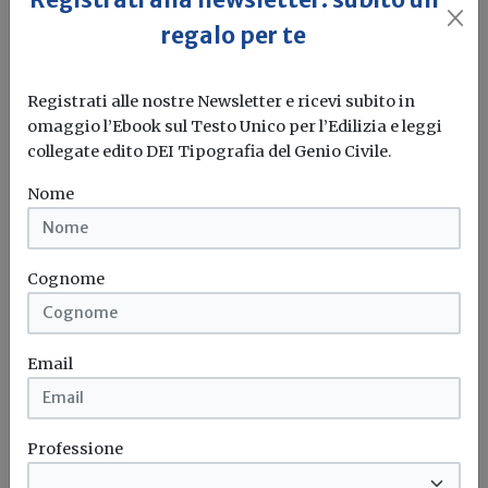
regalo per te
Codice Appalti, dal CIPE gli schemi di
Protocolli di legalità relativi al
Registrati alle nostre Newsletter e ricevi subito in
contraente generale e all'appaltatore
omaggio l’Ebook sul Testo Unico per l’Edilizia e leggi
e le linee guida
collegate edito DEI Tipografia del Genio Civile.
Redazione Build News
Nome
Pubblicata in Gazzetta ufficiale la delibera CIPE n. 62 del
26 novembre...
Cognome
Contraente generale
Appaltatore
Cipe
Codice dei contratti pubblici
...
Email
Professione