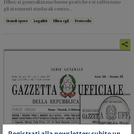
Fillea: si generalizzano buone pratiche e si rafforzano
gli strumenti sindacali contro...
Grandi opere
Legalità
Fillea cgil
Protocollo
Registrati alla newsletter: subito un