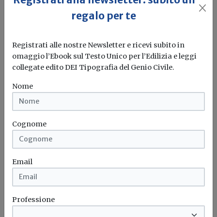
regalo per te
Registrati alle nostre Newsletter e ricevi subito in
omaggio l’Ebook sul Testo Unico per l’Edilizia e leggi
collegate edito DEI Tipografia del Genio Civile.
Piani paesaggistici regionali (Ppr):
novità in Friuli Venezia Giulia
Nome
Redazione Build News
La Giunta regionale ha approvato lo schema di accordo
Cognome
per l'attuazione e...
Piano paesaggistico regionale
Friuli venezia giulia
Email
Professione