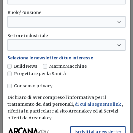
Ruolo/Funzione
Settore industriale
Seleziona le newsletter di tuo interesse
Build News
MarmoMacchine
Progettare per la Sanità
Consenso privacy
Friuli Venezia Giulia: sottoscritto il
Protocollo appalti
Dichiaro di aver compreso l'informativa per il
trattamento dei dati personali,
di cui al seguente link
,
Redazione Build News
riferita in particolare al sito Arcanakey ed ai Servizi
offerti da Arcanakey
Uno strumento strategico per contrastare la pratica del
massimo ribasso, affermare la...
Iscriviti alla newsletter