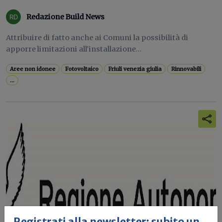
Redazione Build News
Attribuire di fatto anche ai Comuni la possibilità di
apporre limitazioni all'installazione...
Aree non idonee
Fotovoltaico
Friuli venezia giulia
Rinnovabili
...
Registrati alla newsletter: subito un