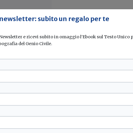
 newsletter: subito un regalo per te
 Newsletter e ricevi subito in omaggio l’Ebook sul Testo Unico pe
pografia del Genio Civile.
 in Gazzetta il
 costituito da una...