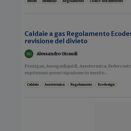
Rifiuti
Riutilizzo
Regolamento
Codice dell'ambiente
Caldaie a gas Regolamento Ecodesi
revisione del divieto
Alessandro Giraudi
Proxigas, Assogasliquidi, Assotermica, Federcostru
esprimono preoccupazione in merito...
Caldaie
Assotermica
Regolamento
Ecodesign