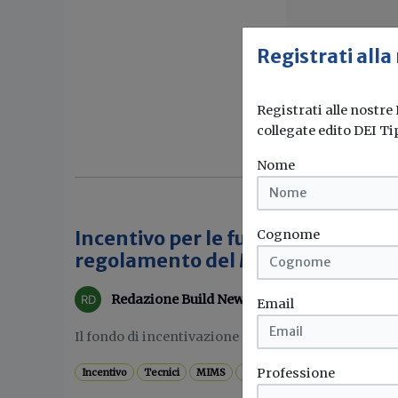
Registrati alla
Registrati alle nostre
collegate edito DEI Ti
Nome
Cognome
Incentivo per le funzioni tecniche,
regolamento del MIMS
Redazione Build News
Email
Il fondo di incentivazione per le funzioni tecniche è
Professione
Incentivo
Tecnici
MIMS
Regolamento
...