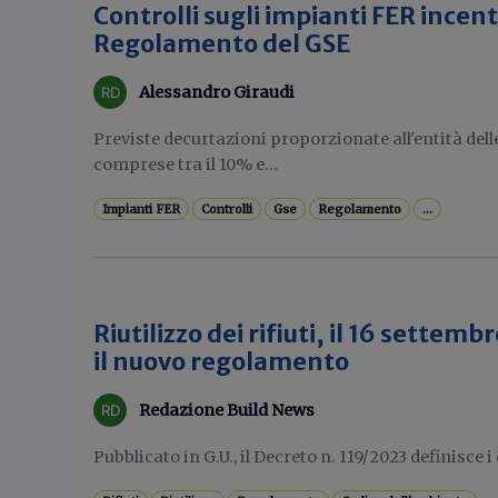
Controlli sugli impianti FER incenti
Regolamento del GSE
Alessandro Giraudi
Previste decurtazioni proporzionate all'entità delle
comprese tra il 10% e...
Impianti FER
Controlli
Gse
Regolamento
...
Riutilizzo dei rifiuti, il 16 settemb
il nuovo regolamento
Redazione Build News
Pubblicato in G.U., il Decreto n. 119/2023 definisce i c