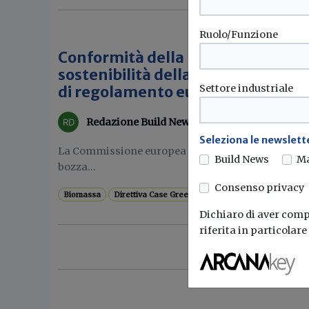
Ruolo/Funzione
Conformità della biomassa forestal
sostenibilità della direttiva 2018
Settore industriale
di regolamento europeo
Redazione Build News
Seleziona le newslette
La Commissione europea ha sottoposto al parere de
Build News
M
bozza...
Consenso privacy
Biomassa
Direttiva Case Green
Commissione europea
R
Dichiaro di aver compr
riferita in particolar