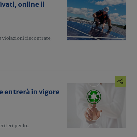
vati, online il
 violazioni riscontrate,
re entrerà in vigore
riteri per lo...