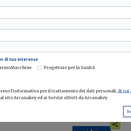
e ai criteri di
/2001/UE: la bozza
r di tuo interesse
lle parti interessate la
armoMacchine
Progettare per la Sanità
innovabili
...
eso l'informativa per il trattamento dei dati personali,
di cui
e al sito Arcanakey ed ai Servizi offerti da Arcanakey
Is