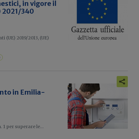
tici, in vigore il
) 2021/340
i (UE) 2019/2013, (UE)
e
nto in Emilia-
 1 per superare le...