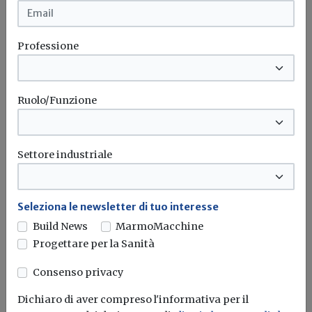
L'obiettivo crescita sostenibile è raggiungibile
attraverso l'utilizzo dell'idrogeno verde. Ma al
Professione
momento...
Leggi
Bonus elettrodomestici green,
Ruolo/Funzione
spunta il nuovo contributo per
rendere la casa più efficiente
Il governo ha allo studio l'introduzione di un nuovo
Settore industriale
bonus elettrodomestici, che...
Leggi
Potrebbe interessarti
Seleziona le newsletter di tuo interesse
Build News
MarmoMacchine
Tecnologie innovative
Progettare per la Sanità
Intelligenza artificiale e fotovoltaico:
una nuova piattaforma rende gli
Consenso privacy
impianti più efficienti e riduce i costi di
Dichiaro di aver compreso l'informativa per il
manutenzione