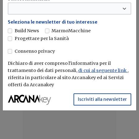
ANIE al MIMIT: tecnologie strategiche
per rafforzare competitività e
autonomia industriale europea
Seleziona le newsletter di tuo interesse
Build News
MarmoMacchine
Incontro con il Ministro Urso: energia, Transizione 5.0 e
Progettare per la Sanità
filiere industriali al...
Consenso privacy
Efficienza energetica
Transizione 5.0
Dichiaro di aver compreso l'informativa per il
trattamento dei dati personali,
di cui al seguente link
,
riferita in particolare al sito Arcanakey ed ai Servizi
offerti da Arcanakey
Iscriviti alla newsletter