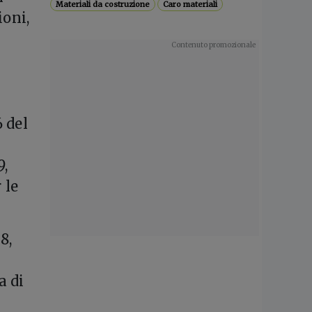
Materiali da costruzione
Caro materiali
ioni,
6 del
9,
 le
8,
a di