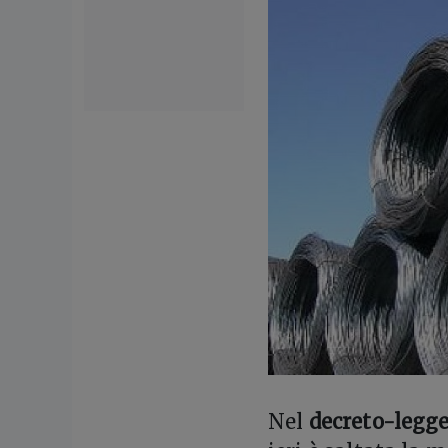
N
el
decreto-legge