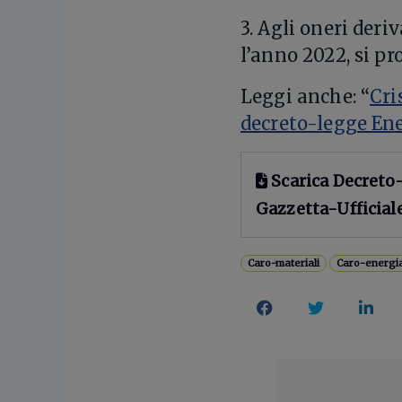
3. Agli oneri deri
l’anno 2022, si pr
Leggi anche: “
Cri
decreto-legge En
Scarica Decreto
Gazzetta-Ufficiale
Caro-materiali
Caro-energi