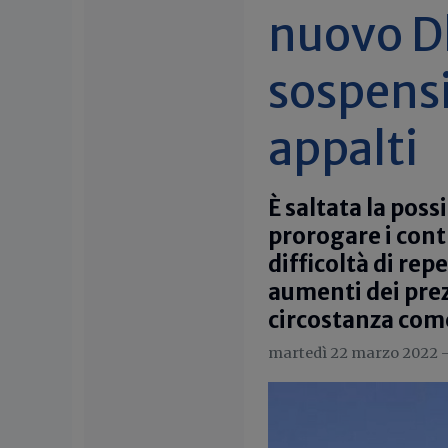
nuovo Dl
sospens
appalti
È saltata la pos
prorogare i contr
difficoltà di rep
aumenti dei prez
circostanza com
martedì 22 marzo 2022 