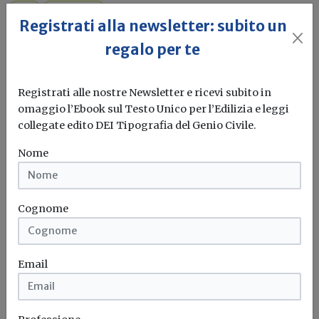
MISE
Sospensione
Registrati alla newsletter: subito un
regalo per te
Registrati alle nostre Newsletter e ricevi subito in
omaggio l’Ebook sul Testo Unico per l’Edilizia e leggi
collegate edito DEI Tipografia del Genio Civile.
Nome
Cognome
Email
Emergenza Covid-19 e attività