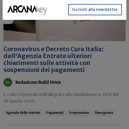
Iscriviti alla newsletter
Coronavirus e Decreto Cura Italia:
dall'Agenzia Entrate ulteriori
chiarimenti sulle attività con
sospensioni dei pagamenti
Redazione Build News
I codici riportati nell’allegato alla risoluzione n. 12/E del
18 marzo 2020...
Agenzia delle entrate
Pagamenti
Sospensione
Emergenza