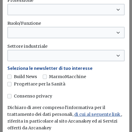
Professione
essenziali che restano aperte:
modificato l'elenco
Ruolo/Funzione
Redazione Build News
Intesa tra i sindacati e il Governo. “Abbiamo rivisitato
l’elenco delle attività...
Settore industriale
Emergenza
Attività
Sospensione
Seleziona le newsletter di tuo interesse
Build News
MarmoMacchine
Progettare per la Sanità
Consenso privacy
Dichiaro di aver compreso l'informativa per il
trattamento dei dati personali,
di cui al seguente link
,
riferita in particolare al sito Arcanakey ed ai Servizi
offerti da Arcanakey