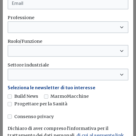
progettati per il...
Climate change
Professione
Ruolo/Funzione
Attualità
Ondate di calore, il Coordinamento
FREE: "Servono una legge climatica e
Settore industriale
città più resilienti"
Dal raffrescamento degli edifici alle infrastrutture verdi,
fino alla riqualificazione dell'edilizia pubblica:...
Seleziona le newsletter di tuo interesse
Build News
MarmoMacchine
Patrimonio immobiliare
Edifici
Climate change
Progettare per la Sanità
Consenso privacy
Tecnologie innovative
Dichiaro di aver compreso l'informativa per il
Ondate di calore, l'Ecovillaggio di
trattamento dei dati personali,
di cui al seguente link
,