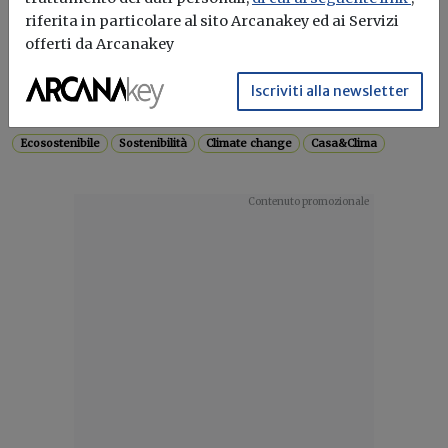
Montale mostra come progettare
riferita in particolare al sito Arcanakey ed ai Servizi
quartieri più freschi e resilienti
offerti da Arcanakey
Dalle infrastrutture verdi alle superfici drenanti, il modello
Iscriviti alla newsletter
di ecoquartiere dimostra come...
Ecosostenibile
Sostenibilità
Climate change
Casa&Clima