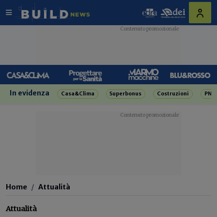
In evidenza
Casa&Clima
Superbonus
Costruzioni
PNR
Home
Attualità
Attualità