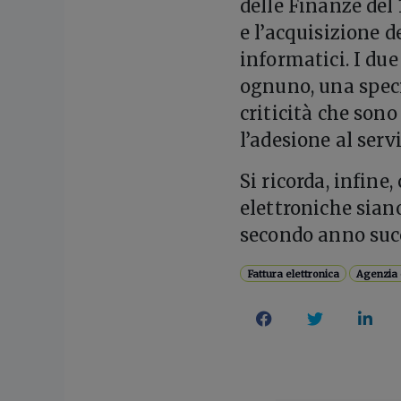
delle Finanze del 
e l’acquisizione d
informatici. I due
ognuno, una specif
criticità che son
l’adesione al serv
Si ricorda, infine
elettroniche siano
secondo anno succe
Fattura elettronica
Agenzia 