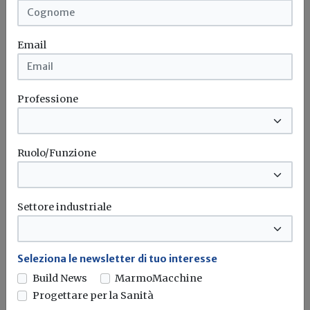
Email
Professione
Ruolo/Funzione
Settore industriale
Iscriviti alla newsletter di
Build News
Seleziona le newsletter di tuo interesse
Rimani aggiornato sulle ultime
Build News
MarmoMacchine
novità in campo di efficienza
Progettare per la Sanità