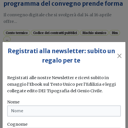
programma del convegno prende forma
Il convegno digitale che si svolgerà dal 14 al 16 aprile
offre...
Conto termico
Codice dei contratti pubblici
Rischio sismico
Bim
...
Registrati alla newsletter: subito un
regalo per te
Attualità
Fotovoltaico, la corsa contro il tempo
Registrati alle nostre Newsletter e ricevi subito in
per gli incentivi: cosa cambia dal 2026
omaggio l’Ebook sul Testo Unico per l’Edilizia e leggi
collegate edito DEI Tipografia del Genio Civile.
In Italia il quadro degli incentivi è tra i più vantaggiosi
in...
Nome
Fotovoltaico
Conto termico
Rinnovabili
Incentivi
Cognome