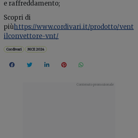
e raffreddamento;
Scopri di
più
https://www.cordivari.it/prodotto/vent
ilconvettore-vnt/
Cordivari
MCE 2024