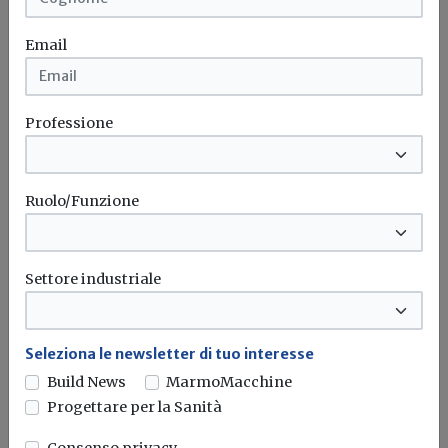
Email
Professione
Ruolo/Funzione
Iscriviti alla newsletter di
Build News
Settore industriale
Rimani aggiornato sulle ultime
novità in campo di efficienza
Seleziona le newsletter di tuo interesse
energetica e sostenibilità edile
Build News
MarmoMacchine
Progettare per la Sanità
Iscriviti