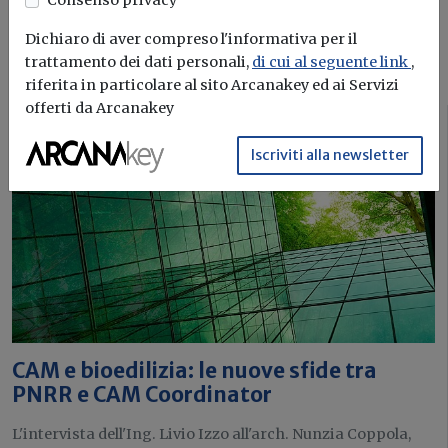
Consenso privacy
Dichiaro di aver compreso l'informativa per il
I più letti sull'argomento
trattamento dei dati personali,
di cui al seguente link
,
riferita in particolare al sito Arcanakey ed ai Servizi
offerti da Arcanakey
Sponsorizzato
Iscriviti alla newsletter
CAM e bioedilizia: le nuove sfide tra
PNRR e CAM Coordinator
L'intervista dell'Ing. Livio Izzo all'arch. Nunzia Coppola,