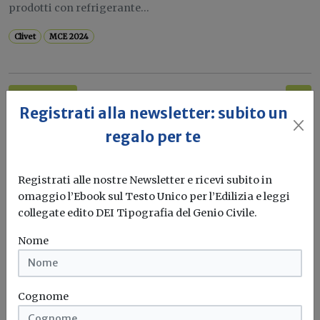
prodotti con refrigerante...
Clivet
MCE 2024
Video gallery
Registrati alla newsletter: subito un
Ebm-Papst per applicazioni efficienti a
regalo per te
MCE 2024
tre prodotti ideali per i produttori di pompe di calore: la
Registrati alle nostre Newsletter e ricevi subito in
tecnologia...
omaggio l’Ebook sul Testo Unico per l’Edilizia e leggi
collegate edito DEI Tipografia del Genio Civile.
MCE 2024
Nome
Cognome