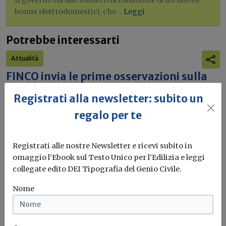
Il governo ha allo studio l'introduzione di un nuovo
bonus elettrodomestici, che...
Leggi
Potrebbe interessarti
Attualità
FINCO invia le prime osservazioni sulla
revisione delle norme UE sugli appalti
Registrati alla newsletter: subito un
La Federazione ha trasmesso alla Presidenza del Consiglio
regalo per te
le considerazioni delle imprese...
Appalti pubblici
Imprese
FINCO
Registrati alle nostre Newsletter e ricevi subito in
omaggio l’Ebook sul Testo Unico per l’Edilizia e leggi
collegate edito DEI Tipografia del Genio Civile.
Attualità
Nome
Edilizia lombarda, CNA: “Con
l’incertezza geopolitica, oltre 150mila
imprese rischiano una nuova fase di