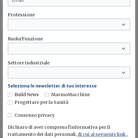
Start up innovative, detrazione Irpef al
65% già al versamento dei fondi:
Professione
l'Agenzia chiarisce il regime dei
contratti Safe
Ruolo/Funzione
La risposta n. 137/2026 conferma che i finanziamenti
tramite Simple Agreement for...
Agenzia delle entrate
Fisco
Start-up
Settore industriale
Seleziona le newsletter di tuo interesse
Build News
MarmoMacchine
Progettare per la Sanità
Consenso privacy
Dichiaro di aver compreso l'informativa per il
trattamento dei dati personali,
di cui al seguente link
,