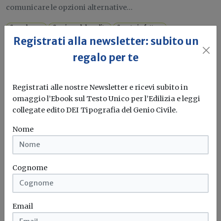
comunicare le opzioni alternative...
Superbonus
Cessione del credito
Sconto in fattura
Agenzia delle entrate
...
Registrati alla newsletter: subito un
regalo per te
Attualità
Registrati alle nostre Newsletter e ricevi subito in
Statistiche catastali 2025: il patrimonio
omaggio l’Ebook sul Testo Unico per l’Edilizia e leggi
immobiliare italiano supera i 79,5
collegate edito DEI Tipografia del Genio Civile.
milioni di unità
Nome
Pubblicato il nuovo report dell'Agenzia delle Entrate:
cresce dello 0,7% lo stock...
Cognome
Catasto
Patrimonio immobiliare
Agenzia delle entrate
Email
Attualità