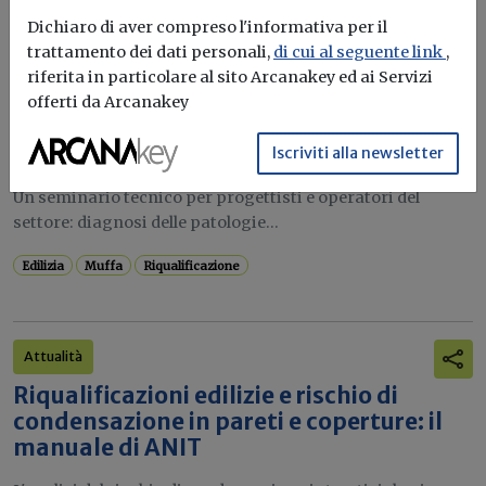
Potrebbe interessarti
Dichiaro di aver compreso l'informativa per il
trattamento dei dati personali,
di cui al seguente link
,
Formazione
riferita in particolare al sito Arcanakey ed ai Servizi
Muffa e riqualificazione: il ruolo della
offerti da Arcanakey
VMC nella progettazione edilizia salubre
ed efficiente
Iscriviti alla newsletter
Un seminario tecnico per progettisti e operatori del
settore: diagnosi delle patologie...
Edilizia
Muffa
Riqualificazione
Attualità
Riqualificazioni edilizie e rischio di
condensazione in pareti e coperture: il
manuale di ANIT